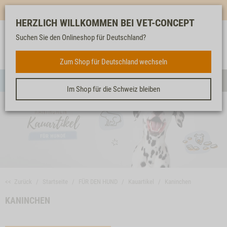
Mehr für dich & dein Tier - Jetzt
E-Mail Newsletter
abonnieren!
HERZLICH WILLKOMMEN BEI VET-CONCEPT
Suchen Sie den Onlineshop für Deutschland?
Anmelden
Unser
Merkliste
Warenkorb
Service
FÜR DEN HUND
Zum Shop für Deutschland wechseln
Menü
Such
Im Shop für die Schweiz bleiben
<< Zurück
Startseite
FÜR DEN HUND
Kauartikel
Kaninchen
KANINCHEN