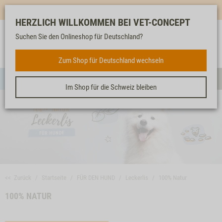
Mehr für dich & dein Tier - Jetzt
E-Mail Newsletter
abonnieren!
HERZLICH WILLKOMMEN BEI VET-CONCEPT
Suchen Sie den Onlineshop für Deutschland?
Anmelden
Unser
Merkliste
Warenkorb
Service
FÜR DEN HUND
Zum Shop für Deutschland wechseln
Menü
Such
Im Shop für die Schweiz bleiben
<< Zurück
Startseite
FÜR DEN HUND
Leckerlis
100% Natur
100% NATUR