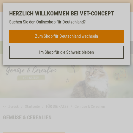
Mehr für dich & dein Tier - Jetzt
E-Mail Newsletter
abonnieren!
HERZLICH WILLKOMMEN BEI VET-CONCEPT
Suchen Sie den Onlineshop für Deutschland?
Anmelden
Unser
Merkliste
Warenkorb
Service
FÜR DIE KATZE
Zum Shop für Deutschland wechseln
Menü
Such
Im Shop für die Schweiz bleiben
<< Zurück
Startseite
FÜR DIE KATZE
Gemüse & Cerealien
GEMÜSE & CEREALIEN