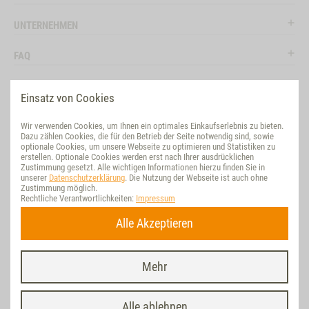
UNTERNEHMEN
FAQ
RECHTLICHES
Einsatz von Cookies
RATGEBER
Wir verwenden Cookies, um Ihnen ein optimales Einkaufserlebnis zu bieten.
Dazu zählen Cookies, die für den Betrieb der Seite notwendig sind, sowie
SOCIAL MEDIA
optionale Cookies, um unsere Webseite zu optimieren und Statistiken zu
erstellen. Optionale Cookies werden erst nach Ihrer ausdrücklichen
Zustimmung gesetzt. Alle wichtigen Informationen hierzu finden Sie in
BEWERTUNG
unserer
Datenschutzerklärung
. Die Nutzung der Webseite ist auch ohne
Zustimmung möglich.
Rechtliche Verantwortlichkeiten:
Impressum
NACHHALTIG
Alle Akzeptieren
VERTRAG WIDERRUFEN
Mehr
Letzte Aktualisierung am 05.08.2026 um 19:15 | * Alle Preise inkl. ges.
MwSt./ zzgl.
Versand
| © Vet Concept, realisiert mit dem D&G-Internet-