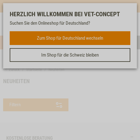
Mehr für dich & dein Tier - Jetzt
E-Mail Newsletter
abonnieren!
HERZLICH WILLKOMMEN BEI VET-CONCEPT
Anmelden
Unser
Merkliste
Warenkorb
Suchen Sie den Onlineshop für Deutschland?
Service
Zum Shop für Deutschland wechseln
Menü
Such
Im Shop für die Schweiz bleiben
<< Zurück
Startseite
Neuheiten
NEUHEITEN
Filtern
KOSTENLOSE BERATUNG