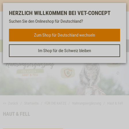
Mehr für dich & dein Tier - Jetzt
E-Mail Newsletter
abonnieren!
HERZLICH WILLKOMMEN BEI VET-CONCEPT
Suchen Sie den Onlineshop für Deutschland?
Anmelden
Unser
Merkliste
Warenkorb
Service
FÜR DIE KATZE
Zum Shop für Deutschland wechseln
Menü
Such
Im Shop für die Schweiz bleiben
<< Zurück
Startseite
FÜR DIE KATZE
Nahrungsergänzung
Haut & Fell
HAUT & FELL