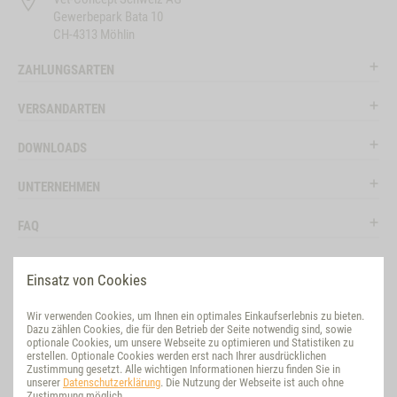
Gewerbepark Bata 10
CH-4313 Möhlin
ZAHLUNGSARTEN
VERSANDARTEN
DOWNLOADS
UNTERNEHMEN
FAQ
RECHTLICHES
Einsatz von Cookies
RATGEBER
Wir verwenden Cookies, um Ihnen ein optimales Einkaufserlebnis zu bieten.
Dazu zählen Cookies, die für den Betrieb der Seite notwendig sind, sowie
SOCIAL MEDIA
optionale Cookies, um unsere Webseite zu optimieren und Statistiken zu
erstellen. Optionale Cookies werden erst nach Ihrer ausdrücklichen
Zustimmung gesetzt. Alle wichtigen Informationen hierzu finden Sie in
BEWERTUNG
unserer
Datenschutzerklärung
. Die Nutzung der Webseite ist auch ohne
Zustimmung möglich.