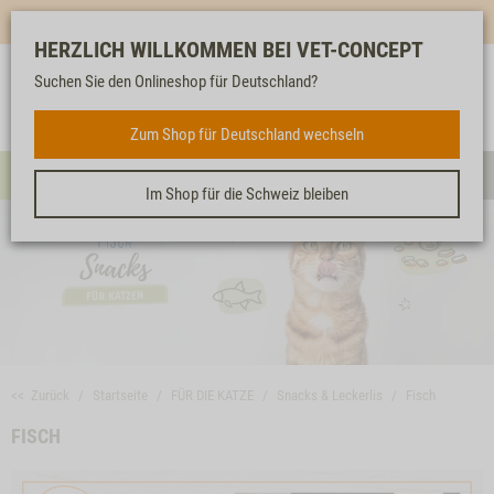
Mehr für dich & dein Tier - Jetzt
E-Mail Newsletter
abonnieren!
HERZLICH WILLKOMMEN BEI VET-CONCEPT
Suchen Sie den Onlineshop für Deutschland?
Anmelden
Unser
Merkliste
Warenkorb
Service
FÜR DIE KATZE
Zum Shop für Deutschland wechseln
Menü
Such
Im Shop für die Schweiz bleiben
<< Zurück
Startseite
FÜR DIE KATZE
Snacks & Leckerlis
Fisch
FISCH