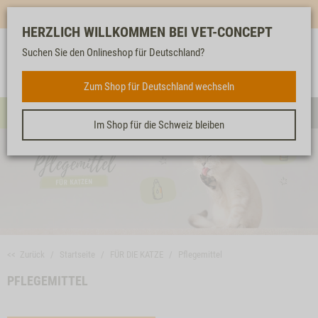
Mehr für dich & dein Tier - Jetzt
E-Mail Newsletter
abonnieren!
HERZLICH WILLKOMMEN BEI VET-CONCEPT
Suchen Sie den Onlineshop für Deutschland?
Anmelden
Unser
Merkliste
Warenkorb
Service
FÜR DIE KATZE
Zum Shop für Deutschland wechseln
Menü
Such
Im Shop für die Schweiz bleiben
<< Zurück
Startseite
FÜR DIE KATZE
Pflegemittel
PFLEGEMITTEL