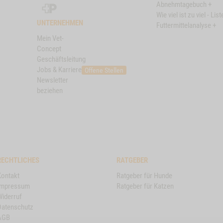
Schweizer
Abnehmtagebuch +
Post
Wie viel ist zu viel - List
UNTERNEHMEN
Futtermittelanalyse +
Mein Vet-
Concept
Geschäftsleitung
Jobs & Karriere
Offene Stellen
Newsletter
beziehen
RECHTLICHES
RATGEBER
Kontakt
Ratgeber für Hunde
Impressum
Ratgeber für Katzen
Widerruf
Datenschutz
AGB