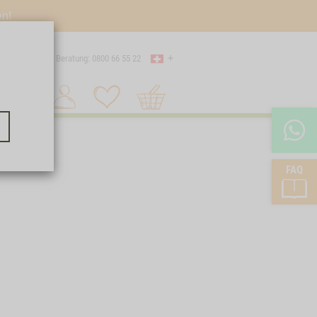
en!
Land
 Versand
Beratung: 0800 66 55 22
Warenkorb
Suche 1
FAQ