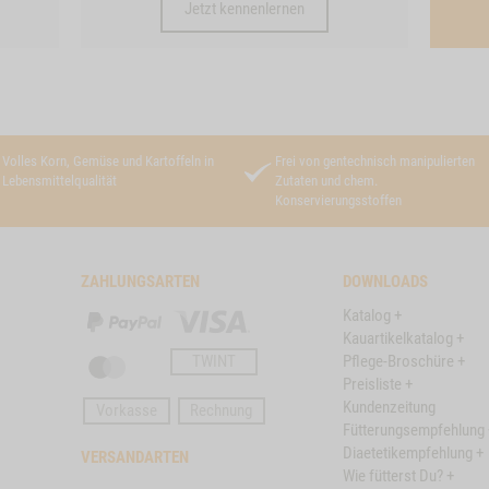
Jetzt kennenlernen
Volles Korn, Gemüse und Kartoffeln in
Frei von gentechnisch manipulierten
Lebensmittelqualität
Zutaten und chem.
Konservierungsstoffen
ZAHLUNGSARTEN
DOWNLOADS
Katalog +
PayPal
Visa
Kauartikelkatalog +
TWINT
Pflege-Broschüre +
Master
Preisliste +
Card
Kundenzeitung
Vorkasse
Rechnung
Fütterungsempfehlung 
Diaetetikempfehlung +
VERSANDARTEN
Wie fütterst Du? +