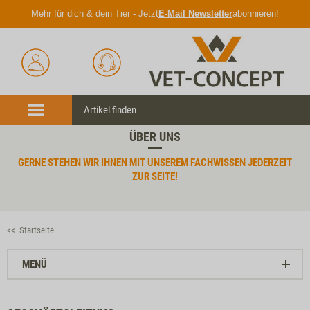
Mehr für dich & dein Tier - Jetzt
E-Mail Newsletter
abonnieren!
Anmelden
Unser
Merkl
Service
Menü
ÜBER UNS
GERNE STEHEN WIR IHNEN MIT UNSEREM FACHWISSEN
JEDERZEIT
ZUR SEITE!
<< Startseite
MENÜ