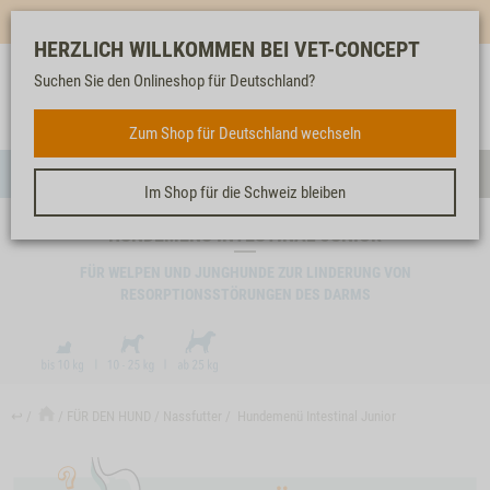
Mehr für dich & dein Tier - Jetzt
E-Mail Newsletter
abonnieren!
HERZLICH WILLKOMMEN BEI VET-CONCEPT
Suchen Sie den Onlineshop für Deutschland?
Anmelden
Unser
Merkliste
Warenkorb
Service
FÜR DEN HUND
Zum Shop für Deutschland wechseln
Menü
Such
Im Shop für die Schweiz bleiben
HUNDEMENÜ INTESTINAL JUNIOR
FÜR WELPEN UND JUNGHUNDE ZUR LINDERUNG VON
RESORPTIONSSTÖRUNGEN DES DARMS
↩
FÜR DEN HUND
Nassfutter
Hundemenü Intestinal Junior