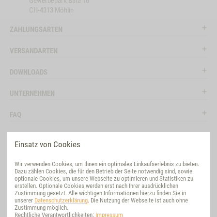
Gewerbepark Bata 10
CH-4313 Möhlin
ZAHLUNGSARTEN
VERSANDARTEN
DOWNLOADS
UNTERNEHMEN
FAQ
RECHTLICHES
Einsatz von Cookies
RATGEBER
Wir verwenden Cookies, um Ihnen ein optimales Einkaufserlebnis zu bieten.
Dazu zählen Cookies, die für den Betrieb der Seite notwendig sind, sowie
SOCIAL MEDIA
optionale Cookies, um unsere Webseite zu optimieren und Statistiken zu
erstellen. Optionale Cookies werden erst nach Ihrer ausdrücklichen
Zustimmung gesetzt. Alle wichtigen Informationen hierzu finden Sie in
BEWERTUNG
unserer
Datenschutzerklärung
. Die Nutzung der Webseite ist auch ohne
Zustimmung möglich.
Rechtliche Verantwortlichkeiten:
Impressum