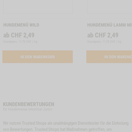
Zum
Zum
Produkt
Produkt
HUNDEMENÜ WILD
HUNDEMENÜ LAMM MI
ab
CHF
2,49
ab
CHF
2,49
Grundpreis: 11,75 CHF / kg
Grundpreis: 11,75 CHF / kg
ACTIVATION BUTTON HUNDEMENUE WILD
IN DEN WARENKORB
IN DEN WAREN
KUNDENBEWERTUNGEN
für Hundemenue Intestinal Junior
Wir nutzen Trusted Shops als unabhängigen Dienstleister für die Einholung
von Bewertungen. Trusted Shops hat Maßnahmen getroffen, um