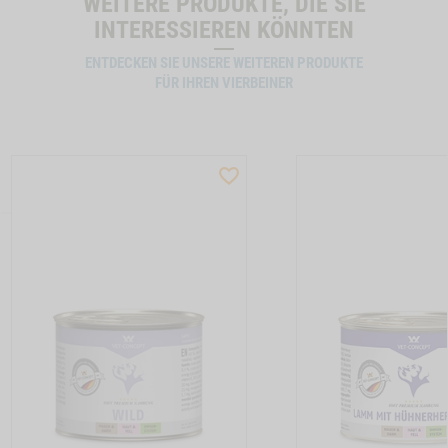
WEITERE PRODUKTE, DIE SIE
INTERESSIEREN KÖNNTEN
ENTDECKEN SIE UNSERE WEITEREN PRODUKTE
FÜR IHREN VIERBEINER
ST
WISHLIST
CTSLIDER
PRODUCTSLIDER
LLER
BESTSELLER
5
M12006
TON HUNDEMENUE ENTE PUR -1