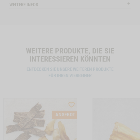
HIRSCH
WEITERE INFOS
ENOHREN MIT FELL, 150G NO VARIANT -1
IN DE
INFOMAIL SENDEN
WEITERE PRODUKTE, DIE SIE
INTERESSIEREN KÖNNTEN
ENTDECKEN SIE UNSERE WEITEREN PRODUKTE
FÜR IHREN VIERBEINER
ST
WISHLIST
CTSLIDER
PRODUCTSLIDER
ANGEBOT
LLER
BESTSELLER
6634