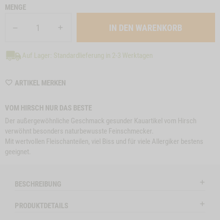
MENGE
Auf Lager: Standardlieferung in 2-3 Werktagen
WISHLIST
ARTIKEL MERKEN
M6413
VOM HIRSCH NUR DAS BESTE
Der außergewöhnliche Geschmack gesunder Kauartikel vom Hirsch
verwöhnt besonders naturbewusste Feinschmecker.
Mit wertvollen Fleischanteilen, viel Biss und für viele Allergiker bestens
e
Close
geeignet.
on
Button
SNACK-BUNDLE-
ZUM PRODUKT
RINDEROHREN, 5
Z
l
HUND HIRSCH
Modal
STK.
ctSlider
ProductSlider
BESCHREIBUNG
nchenohren
Snack-
Leider vergriffen
Auf Lag
Bundle-
PRODUKTDETAILS
Hund