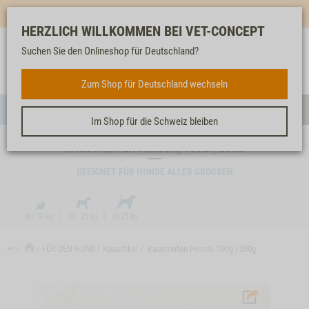
Mehr für dich & dein Tier - Jetzt
E-Mail Newsletter
abonnieren!
HERZLICH WILLKOMMEN BEI VET-CONCEPT
Suchen Sie den Onlineshop für Deutschland?
Anmelden
Unser
Merkliste
Warenkorb
Service
FÜR DEN HUND
Zum Shop für Deutschland wechseln
Menü
Such
Im Shop für die Schweiz bleiben
KAUSTREIFEN HIRSCH, 100G | 200G
GEEIGNET FÜR HUNDE ALLER GRÖSSEN
↩
FÜR DEN HUND
Kauartikel
Kaustreifen Hirsch, 100g | 200g