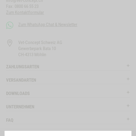
info@vet-concept.ch
Fax: 0800 66 55 23
Zum Kontaktformular
Zum WhatsApp Chat & Newsletter
Vet-Concept Schweiz AG
Gewerbepark Bata 10
CH-4313 Möhlin
ZAHLUNGSARTEN
VERSANDARTEN
DOWNLOADS
UNTERNEHMEN
FAQ
RECHTLICHES