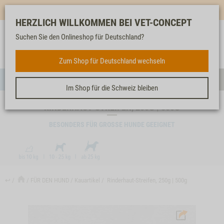
Mehr für dich & dein Tier - Jetzt
E-Mail Newsletter
abonnieren!
HERZLICH WILLKOMMEN BEI VET-CONCEPT
Suchen Sie den Onlineshop für Deutschland?
Anmelden
Unser
Merkliste
Warenkorb
Service
FÜR DEN HUND
Zum Shop für Deutschland wechseln
Menü
Such
Im Shop für die Schweiz bleiben
RINDERHAUT-STREIFEN, 250G | 500G
BESONDERS FÜR GROSSE HUNDE GEEIGNET
↩
FÜR DEN HUND
Kauartikel
Rinderhaut-Streifen, 250g | 500g