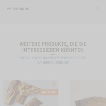
Hund
RIND
WEITERE INFOS
ENOHREN MIT FELL, 150G NO VARIANT -1
WIDGET SNACK-BUNDLE-HUND RIND NO VARIANT
IN DEN WARENKORB
IN DE
WEITERE PRODUKTE, DIE SIE
INTERESSIEREN KÖNNTEN
ENTDECKEN SIE UNSERE WEITEREN PRODUKTE
FÜR IHREN VIERBEINER
ST
WISHLIST
CTSLIDER
PRODUCTSLIDER
ANGEBOT
LLER
BESTSELLER
6637