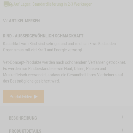
Auf Lager: Standardlieferung in 2-3 Werktagen
WISHLIST
ARTIKEL MERKEN
M6316
RIND - AUSSERGEWÖHNLICH SCHMACKHAFT
Kauartikel vom Rind sind sehr gesund und reich an Eiweiß, das den
Organismus mit viel Kraft und Energie versorgt.
Vet-Concept-Produkte werden nach schonendem Verfahren getrocknet.
Es werden nur Rindbestandteile wie Haut, Ohren, Pansen und
Muskelfleisch verwendet, sodass die Gesundheit Ihres Vierbeiners auf
das Bestmögliche gesichert wird.
e
Close
Produktvideo
on
Button
SNACK-BUNDLE-
ZUM PRODUKT
BÜFFELOHREN, 3
Z
l
HUND RIND
Modal
STK.
ctSlider
ProductSlider
BESCHREIBUNG
nchenohren
Snack-
Auf Lager
Auf Lag
Bundle-
PRODUKTDETAILS