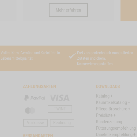
Mehr erfahren
Volles Korn, Gemüse und Kartoffeln in
Frei von gentechnisch manipulierten
Lebensmittelqualität
Zutaten und chem.
Konservierungsstoffen
ZAHLUNGSARTEN
DOWNLOADS
Katalog +
PayPal
Visa
Kauartikelkatalog +
TWINT
Pflege-Broschüre +
Master
Preisliste +
Card
Kundenzeitung
Vorkasse
Rechnung
Fütterungsempfehlung 
Diaetetikempfehlung +
VERSANDARTEN