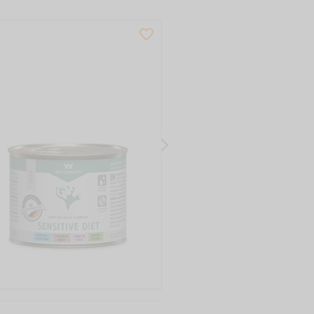
Zum
WISHLIST
Produkt
PRODUCTSLIDER
BESTSELLER
M120015
HUNDEMENÜ GEFLÜG
ab
CHF
2,49
Grundpreis: 11,75 CHF / kg
IN DEN WAREN