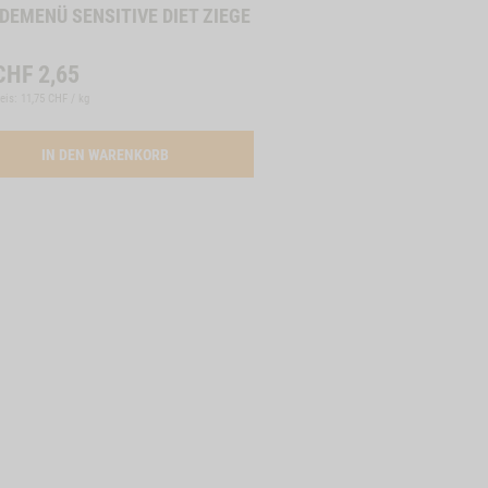
DEMENÜ SENSITIVE DIET ZIEGE
CHF
2,65
eis: 11,75 CHF / kg
MENUE SENSITIVE DIET KANINCHEN
ACTIVATION BUTTON HUNDEMENUE SENSITIVE DIE
IN DEN WARENKORB