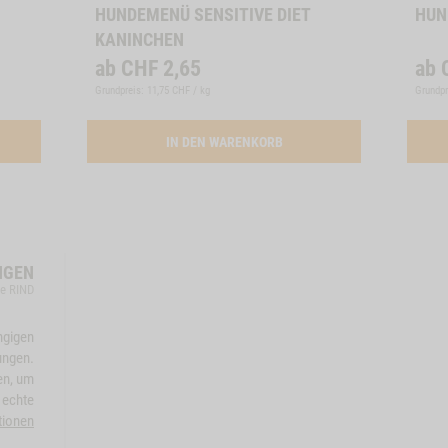
HUNDEMENÜ SENSITIVE DIET
HUN
KANINCHEN
ab
CHF
2,65
ab
Grundpreis: 11,75 CHF / kg
Grundpr
ATION SNACK-BUNDLE-HUND RIND
ACTIVATION BUTTON HUNDE
IN DEN WARENKORB
NGEN
le RIND
ngigen
ungen.
en, um
 echte
tionen