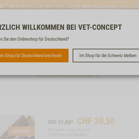
Mehr für dich & dein Tier - Jetzt
E-Mail Newsletter
abonnier
RZLICH WILLKOMMEN BEI VET-CONCEPT
Kostenloser & schneller
n Sie den Onlineshop für Deutschland?
m Shop für Deutschland wechseln
Im Shop für die Schweiz bleiben
SNACK-BUNDLE RIND
GEEIGNET FÜR HUND & KATZE
CHF
20,50
CHF 21,80*
inkl. MwSt. / zzgl.
Versand
ANGEBOT
* UVP-Preis des Händlers