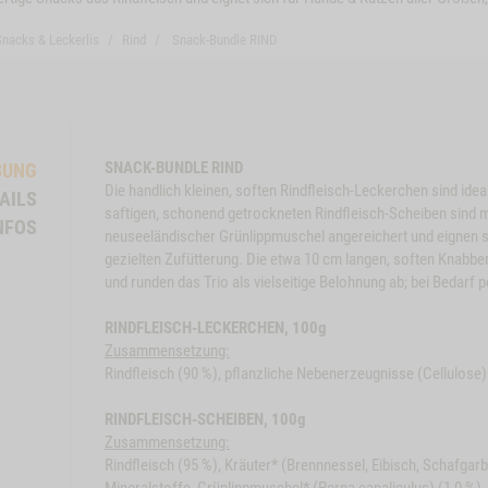
Snacks & Leckerlis
Rind
Snack-Bundle RIND
SNACK-BUNDLE RIND
BUNG
Die handlich kleinen, soften Rindfleisch-Leckerchen sind ide
AILS
saftigen, schonend getrockneten Rindfleisch-Scheiben sind m
NFOS
neuseeländischer Grünlippmuschel angereichert und eignen s
gezielten Zufütterung. Die etwa 10 cm langen, soften Knabb
und runden das Trio als vielseitige Belohnung ab; bei Bedarf p
RINDFLEISCH-LECKERCHEN, 100g
Zusammensetzung:
Rindfleisch (90 %), pflanzliche Nebenerzeugnisse (Cellulose)
RINDFLEISCH-SCHEIBEN, 100g
Zusammensetzung:
Rindfleisch (95 %), Kräuter* (Brennnessel, Eibisch, Schafgar