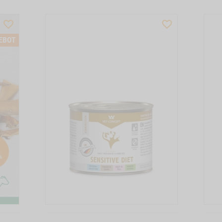
WISHLIST
WISHLIST
PRODUCTSLIDER
PRODUCTSLIDER
EBOT
BESTSELLER
BESTSELLER
6637
M120013
Zum
Zum
Produkt
Produkt