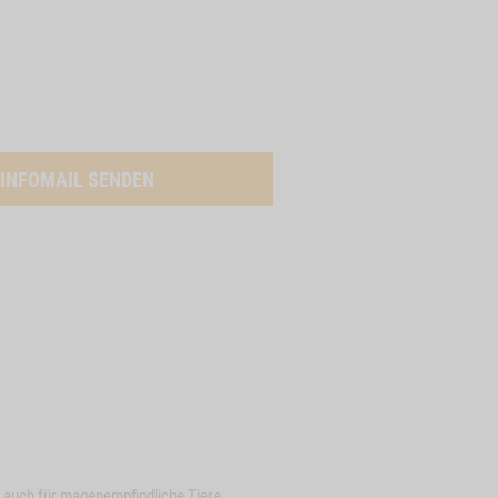
INFOMAIL SENDEN
, auch für magenempfindliche Tiere.