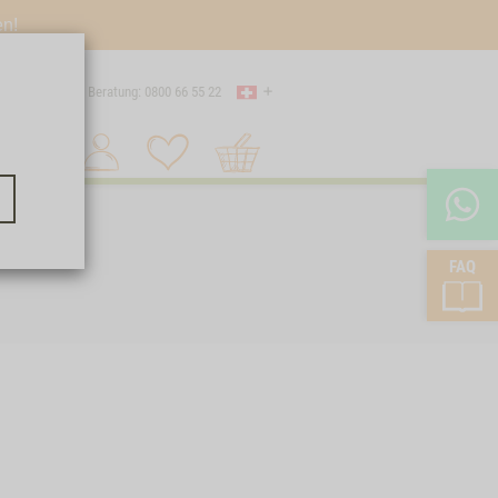
en!
Land
 Versand
Beratung: 0800 66 55 22
Warenkorb
Suche 1
FAQ