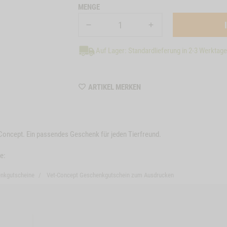
MENGE
Auf Lager: Standardlieferung in 2-3 Werktag
WISHLIST
ARTIKEL MERKEN
MCGSONL52
Concept. Ein passendes Geschenk für jeden Tierfreund.
e:
nkgutscheine
Vet-Concept Geschenkgutschein zum Ausdrucken