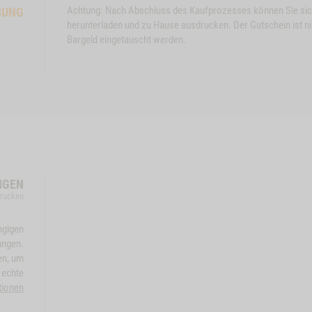
Achtung: Nach Abschluss des Kaufprozesses können Sie si
BUNG
herunterladen und zu Hause ausdrucken. Der Gutschein ist nic
Bargeld eingetauscht werden.
NGEN
drucken
ngigen
ungen.
en, um
 echte
tionen