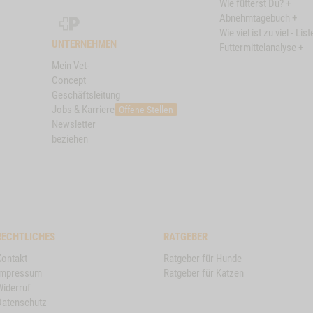
Wie fütterst Du? +
Schweizer
Abnehmtagebuch +
Post
Wie viel ist zu viel - List
UNTERNEHMEN
Futtermittelanalyse +
Mein Vet-
Concept
Geschäftsleitung
Jobs & Karriere
Offene Stellen
Newsletter
beziehen
RECHTLICHES
RATGEBER
Kontakt
Ratgeber für Hunde
Impressum
Ratgeber für Katzen
Widerruf
Datenschutz