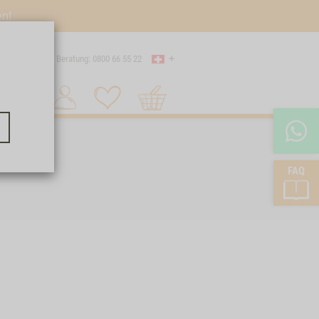
en!
Land
 Versand
Beratung: 0800 66 55 22
Warenkorb
Suche 1
FAQ