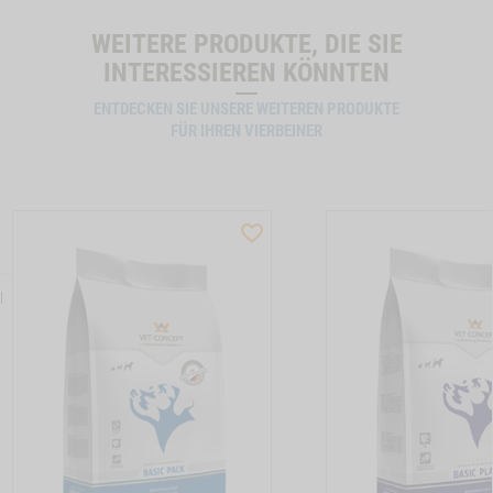
WEITERE PRODUKTE, DIE SIE
INTERESSIEREN KÖNNTEN
ENTDECKEN SIE UNSERE WEITEREN PRODUKTE
FÜR IHREN VIERBEINER
ST
WISHLIST
CTSLIDER
PRODUCTSLIDER
LLER
BESTSELLER
N
13
M21
TON HUNDEMENUE SENSITIVE DIET KANINCHEN -1