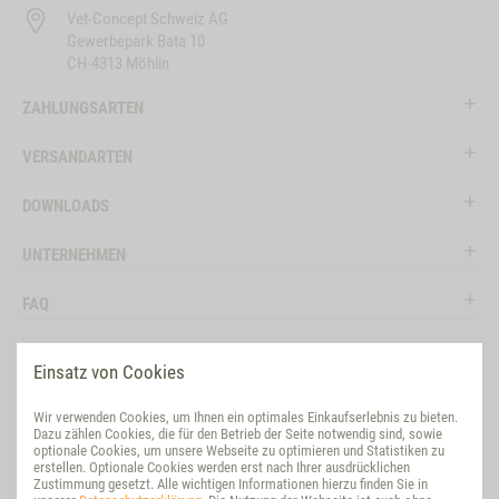
Vet-Concept Schweiz AG
Gewerbepark Bata 10
CH-4313 Möhlin
ZAHLUNGSARTEN
VERSANDARTEN
DOWNLOADS
UNTERNEHMEN
FAQ
RECHTLICHES
Einsatz von Cookies
RATGEBER
Wir verwenden Cookies, um Ihnen ein optimales Einkaufserlebnis zu bieten.
Dazu zählen Cookies, die für den Betrieb der Seite notwendig sind, sowie
SOCIAL MEDIA
optionale Cookies, um unsere Webseite zu optimieren und Statistiken zu
erstellen. Optionale Cookies werden erst nach Ihrer ausdrücklichen
Zustimmung gesetzt. Alle wichtigen Informationen hierzu finden Sie in