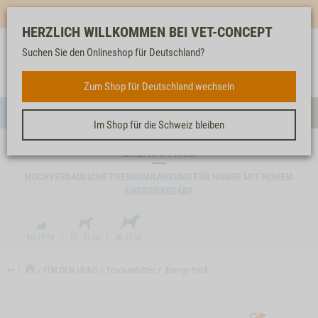
Mehr für dich & dein Tier - Jetzt
E-Mail Newsletter
abonnieren!
HERZLICH WILLKOMMEN BEI VET-CONCEPT
Suchen Sie den Onlineshop für Deutschland?
Anmelden
Unser
Merkliste
Warenkorb
Service
FÜR DEN HUND
Zum Shop für Deutschland wechseln
Menü
Such
Im Shop für die Schweiz bleiben
ENERGY PACK
HOCHVERDAULICHE PREMIUMNAHRUNG FÜR HUNDE MIT HOHEM
ENERGIEBEDARF
↩
FÜR DEN HUND
Trockenfutter
Energy Pack