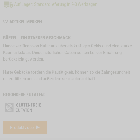
Auf Lager: Standardlieferung in 2-3 Werktagen
WISHLIST
ARTIKEL MERKEN
M6405
BÜFFEL - EIN STARKER GESCHMACK
Hunde verfügen von Natur aus über ein kräftiges Gebiss und eine starke
Kaumuskulatur. Diese natürlichen Gaben sollten bei der Ernährung
berücksichtigt werden.
Harte Gebäcke fördern die Kautätigkeit, können so die Zahngesundheit
unterstützen und sind außerdem sehr schmackhaft.
BESONDERE ZUTATEN:
e
Close
Produktvideo
on
Button
SNACK-BUNDLE-
ZUM PRODUKT
RINDEROHREN, 5
Z