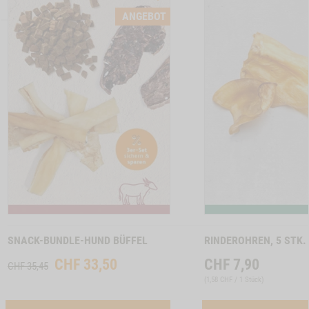
CTSLIDER
PRODUCTSLIDER
ANGEBOT
LLER
BESTSELLER
6640
INCHENOHREN MIT FELL, 150G -1
Zum
Zum
Produkt
Produkt
SNACK-BUNDLE-HUND BÜFFEL
RINDEROHREN, 5 STK.
CHF
33,50
CHF
7,90
CHF 35,45
(
1,58 CHF / 1 Stück
)