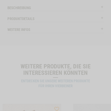
l
HUND BÜFFEL
Modal
STK.
ctSlider
ProductSlider
BESCHREIBUNG
nchenohren
Snack-
Leider vergriffen
Auf Lag
Bundle-
PRODUKTDETAILS
Hund
BÜFFEL
WEITERE INFOS
ENOHREN MIT FELL, 150G NO VARIANT -1
IN DE
INFOMAIL SENDEN
WEITERE PRODUKTE, DIE SIE
INTERESSIEREN KÖNNTEN
ENTDECKEN SIE UNSERE WEITEREN PRODUKTE
FÜR IHREN VIERBEINER
ST
WISHLIST