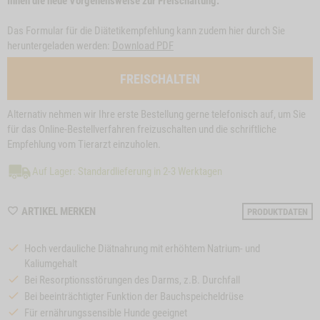
Ihnen die neue Vorgehensweise zur Freischaltung.
Das Formular für die Diätetikempfehlung kann zudem hier durch Sie
heruntergeladen werden:
Download PDF
FREISCHALTEN
Alternativ nehmen wir Ihre erste Bestellung gerne telefonisch auf, um Sie
für das Online-Bestellverfahren freizuschalten und die schriftliche
Empfehlung vom Tierarzt einzuholen.
Auf Lager: Standardlieferung in 2-3 Werktagen
WISHLIST
ARTIKEL MERKEN
PRODUKTDATEN
M99
Hoch verdauliche Diätnahrung mit erhöhtem Natrium- und
Kaliumgehalt
Bei Resorptionsstörungen des Darms, z.B. Durchfall
Bei beeinträchtigter Funktion der Bauchspeicheldrüse
Für ernährungssensible Hunde geeignet