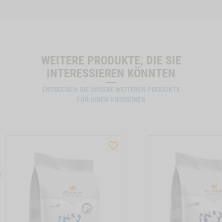
WEITERE PRODUKTE, DIE SIE
INTERESSIEREN KÖNNTEN
ENTDECKEN SIE UNSERE WEITEREN PRODUKTE
FÜR IHREN VIERBEINER
ST
WISHLIST
CTSLIDER
PRODUCTSLIDER
LLER
BESTSELLER
N
13
M21