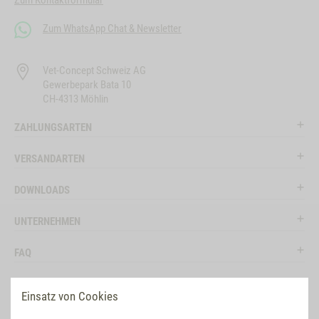
Zum Kontaktformular
Zum WhatsApp Chat & Newsletter
Vet-Concept Schweiz AG
Gewerbepark Bata 10
CH-4313 Möhlin
ZAHLUNGSARTEN
VERSANDARTEN
DOWNLOADS
UNTERNEHMEN
FAQ
RECHTLICHES
Einsatz von Cookies
RATGEBER