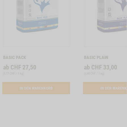
TON HUNDEMENUE SENSITIVE DIET KANINCHEN -1
Zum
Zum
Produkt
Produkt
BASIC PACK
BASIC PLAIN
ab
CHF
27,50
ab
CHF
33,00
(
9,17 CHF / 1 kg
)
(
6,60 CHF / 1 kg
)
ACTIVATION BUTTON BASIC PACK
IN DEN WARENKORB
IN DEN WAREN