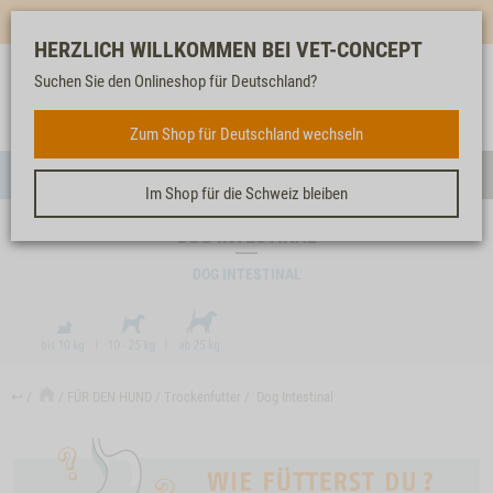
Mehr für dich & dein Tier - Jetzt
E-Mail Newsletter
abonnieren!
HERZLICH WILLKOMMEN BEI VET-CONCEPT
Suchen Sie den Onlineshop für Deutschland?
Anmelden
Unser
Merkliste
Warenkorb
Service
FÜR DEN HUND
Zum Shop für Deutschland wechseln
Menü
Such
Im Shop für die Schweiz bleiben
DOG INTESTINAL
DOG INTESTINAL
↩
FÜR DEN HUND
Trockenfutter
Dog Intestinal