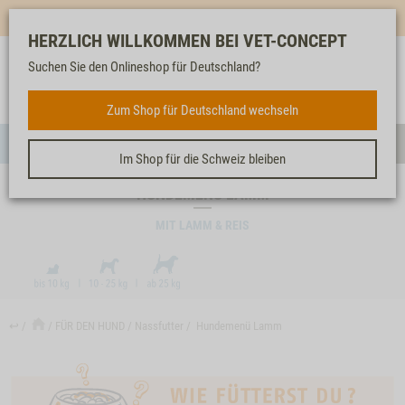
Mehr für dich & dein Tier - Jetzt
E-Mail Newsletter
abonnieren!
HERZLICH WILLKOMMEN BEI VET-CONCEPT
Suchen Sie den Onlineshop für Deutschland?
Anmelden
Unser
Merkliste
Warenkorb
Service
FÜR DEN HUND
Zum Shop für Deutschland wechseln
Menü
Such
Im Shop für die Schweiz bleiben
HUNDEMENÜ LAMM
MIT LAMM & REIS
↩
FÜR DEN HUND
Nassfutter
Hundemenü Lamm