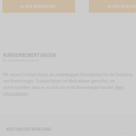
TTON HUNDEMENUE LAMM -1
ACTIVATION SNACK-BUNDLE-HUND LAMM
IN DEN WARENKORB
IN DEN WAREN
KUNDENBEWERTUNGEN
für Hundemenue Lamm
Wir nutzen Trusted Shops als unabhängigen Dienstleister für die Einholung
von Bewertungen. Trusted Shops hat Maßnahmen getroffen, um
sicherzustellen, dass es es sich um echte Bewertungen handelt.
Mehr
Informationen
KOSTENLOSE BERATUNG