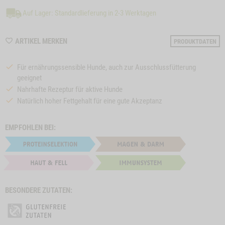
Auf Lager: Standardlieferung in 2-3 Werktagen
WISHLIST
ARTIKEL MERKEN
PRODUKTDATEN
M12001
Für ernährungssensible Hunde, auch zur Ausschlussfütterung
geeignet
Nahrhafte Rezeptur für aktive Hunde
Natürlich hoher Fettgehalt für eine gute Akzeptanz
EMPFOHLEN BEI:
BESONDERE ZUTATEN:
e
Close
on
Button
SNACK-BUNDLE-
ZUM PRODUKT
HUNDEMENÜ
Z