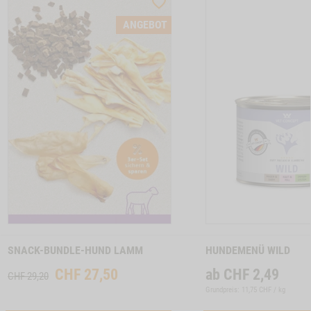
ST
WISHLIST
CTSLIDER
PRODUCTSLIDER
ANGEBOT
LLER
BESTSELLER
1
6630
Zum
Zum
Produkt
Produkt
SNACK-BUNDLE-HUND LAMM
HUNDEMENÜ WILD
CHF
27,50
ab
CHF
2,49
CHF 29,20
Grundpreis: 11,75 CHF / kg