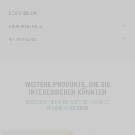
l
HUND LAMM
Modal
WILD
ctSlider
ProductSlider
BESCHREIBUNG
emenue
Snack-
Bitte wählen Sie di
Productslider
Auf Lager
m
Bundle-
PRODUKTDETAILS
Hundemenue
Hund
Wild
LAMM
MENUE LAMM -1
IN DE
WEITERE INFOS
WIDGET SNACK-BUNDLE-HUND LAMM NO VARIANT
IN DEN WARENKORB
WEITERE PRODUKTE, DIE SIE
INTERESSIEREN KÖNNTEN
ENTDECKEN SIE UNSERE WEITEREN PRODUKTE
FÜR IHREN VIERBEINER