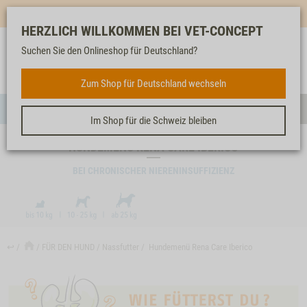
Mehr für dich & dein Tier - Jetzt
E-Mail Newsletter
abonnieren!
HERZLICH WILLKOMMEN BEI VET-CONCEPT
Suchen Sie den Onlineshop für Deutschland?
Anmelden
Unser
Merkliste
Warenkorb
Service
FÜR DEN HUND
Zum Shop für Deutschland wechseln
Menü
Such
Im Shop für die Schweiz bleiben
HUNDEMENÜ RENA CARE IBERICO
BEI CHRONISCHER NIERENINSUFFIZIENZ
↩
FÜR DEN HUND
Nassfutter
Hundemenü Rena Care Iberico