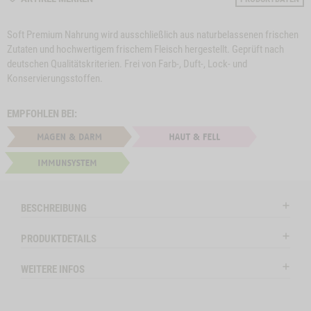
M12006
Soft Premium Nahrung wird ausschließlich aus naturbelassenen frischen
Zutaten und hochwertigem frischem Fleisch hergestellt. Geprüft nach
deutschen Qualitätskriterien. Frei von Farb-, Duft-, Lock- und
Konservierungsstoffen.
EMPFOHLEN BEI:
e
Close
on
Button
HUNDEMENÜ
ZUM PRODUKT
HUNDEMENÜ
Z
l
WILD
Modal
LAMM MIT
HÜHNERHERZEN
ctSlider
ProductSlider
BESCHREIBUNG
emenue
Hundemenue
Bitte wählen Sie die Größe:
Bitte wählen Sie di
Productslider
Productslider
Wild
PRODUKTDETAILS
Hundemenue
Hundemenue
Wild
Lamm
ENUE ENTE PUR -1
WIDGET HUNDEMENUE WILD
IN DEN WARENKORB
IN DE
WEITERE INFOS
mit
Huehnerherzen