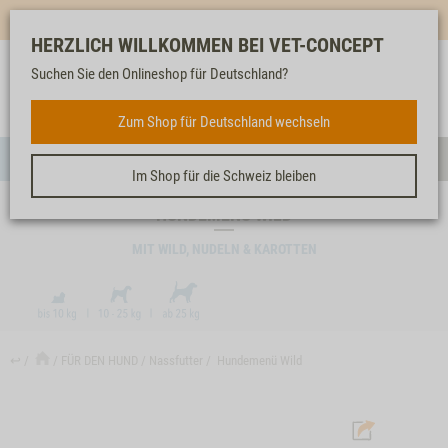
Mehr für dich & dein Tier - Jetzt
E-Mail Newsletter
abonnieren!
HERZLICH WILLKOMMEN BEI VET-CONCEPT
Suchen Sie den Onlineshop für Deutschland?
Anmelden
Unser
Merkliste
Warenkorb
Service
FÜR DEN HUND
Zum Shop für Deutschland wechseln
Menü
Such
Im Shop für die Schweiz bleiben
HUNDEMENÜ WILD
MIT WILD, NUDELN & KAROTTEN
↩
FÜR DEN HUND
Nassfutter
Hundemenü Wild