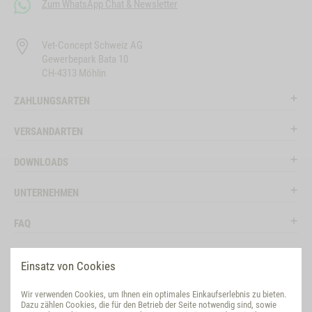
Zum WhatsApp Chat & Newsletter
Vet-Concept Schweiz AG
Gewerbepark Bata 10
CH-4313 Möhlin
ZAHLUNGSARTEN
VERSANDARTEN
DOWNLOADS
UNTERNEHMEN
FAQ
RECHTLICHES
Einsatz von Cookies
RATGEBER
Wir verwenden Cookies, um Ihnen ein optimales Einkaufserlebnis zu bieten.
Dazu zählen Cookies, die für den Betrieb der Seite notwendig sind, sowie