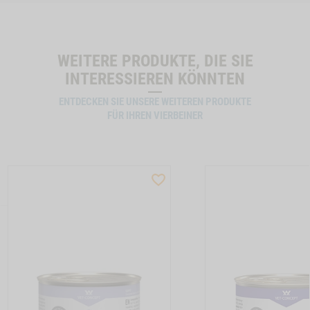
WEITERE PRODUKTE, DIE SIE
INTERESSIEREN KÖNNTEN
ENTDECKEN SIE UNSERE WEITEREN PRODUKTE
FÜR IHREN VIERBEINER
ST
WISHLIST
CTSLIDER
PRODUCTSLIDER
LLER
BESTSELLER
5
M12006
TON HUNDEMENUE ENTE PUR -1