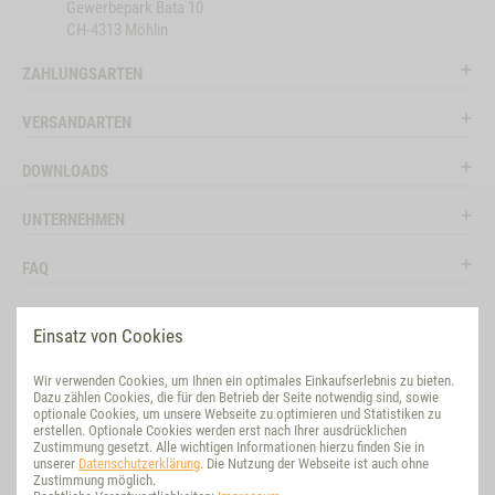
Gewerbepark Bata 10
CH-4313 Möhlin
ZAHLUNGSARTEN
VERSANDARTEN
DOWNLOADS
UNTERNEHMEN
FAQ
RECHTLICHES
Einsatz von Cookies
RATGEBER
Wir verwenden Cookies, um Ihnen ein optimales Einkaufserlebnis zu bieten.
Dazu zählen Cookies, die für den Betrieb der Seite notwendig sind, sowie
SOCIAL MEDIA
optionale Cookies, um unsere Webseite zu optimieren und Statistiken zu
erstellen. Optionale Cookies werden erst nach Ihrer ausdrücklichen
Zustimmung gesetzt. Alle wichtigen Informationen hierzu finden Sie in
BEWERTUNG
unserer
Datenschutzerklärung
. Die Nutzung der Webseite ist auch ohne
Zustimmung möglich.