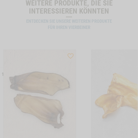
WEITERE PRODUKTE, DIE SIE
INTERESSIEREN KÖNNTEN
ENTDECKEN SIE UNSERE WEITEREN PRODUKTE
FÜR IHREN VIERBEINER
ST
WISHLIST
CTSLIDER
PRODUCTSLIDER
LLER
BESTSELLER
 17
6407
ON KAUKNOCHEN, 4 STK. A 12 CM, 2 STK. A 17 CM -1