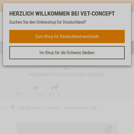
Mehr für dich & dein Tier - Jetzt
E-Mail Newsletter
abonnieren!
HERZLICH WILLKOMMEN BEI VET-CONCEPT
Suchen Sie den Onlineshop für Deutschland?
Anmelden
Unser
Merkliste
Warenkorb
Service
FÜR DEN HUND
Zum Shop für Deutschland wechseln
Menü
Such
Im Shop für die Schweiz bleiben
KABELJAU-BARREN, 100G
BESONDERS FÜR GROSSE HUNDE GEEIGNET
↩
FÜR DEN HUND
Kauartikel
Kabeljau-Barren, 100g