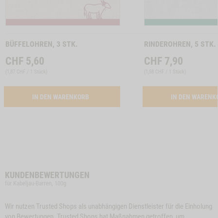
Zum
Zum
Produkt
Produkt
BÜFFELOHREN, 3 STK.
RINDEROHREN, 5 STK.
CHF
5,60
CHF
7,90
(
1,87 CHF / 1 Stück
)
(
1,58 CHF / 1 Stück
)
ACTIVATION BUEFFELOHREN, 3 STK.
IN DEN WARENKORB
IN DEN WAREN
KUNDENBEWERTUNGEN
für Kabeljau-Barren, 100g
Wir nutzen Trusted Shops als unabhängigen Dienstleister für die Einholung
von Bewertungen. Trusted Shops hat Maßnahmen getroffen, um