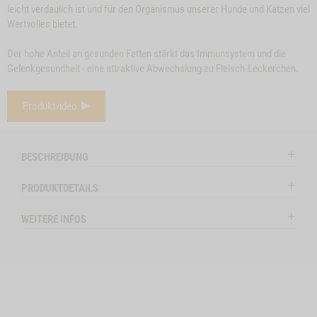
leicht verdaulich ist und für den Organismus unserer Hunde und Katzen viel
Wertvolles bietet.
Der hohe Anteil an gesunden Fetten stärkt das Immunsystem und die
Gelenkgesundheit - eine attraktive Abwechslung zu Fleisch-Leckerchen.
e
Close
Produktvideo
on
Button
BÜFFELOHREN, 3
ZUM PRODUKT
RINDEROHREN, 5
Z
l
STK.
Modal
STK.
ctSlider
ProductSlider
BESCHREIBUNG
nochen,
Bueffelohren,
Auf Lager
Auf Lag
3
PRODUKTDETAILS
Stk.
HEN, 4 STK. A 12 CM, 2 STK. A 17 CM -1
WEITERE INFOS
WIDGET BUEFFELOHREN, 3 STK. NO VARIANT
IN DEN WARENKORB
IN DE