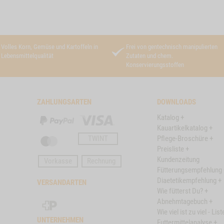
Volles Korn, Gemüse und Kartoffeln in
Frei von gentechnisch manipulierten
Lebensmittelqualität
Zutaten und chem.
Konservierungsstoffen
ZAHLUNGSARTEN
DOWNLOADS
Katalog +
PayPal
Visa
Kauartikelkatalog +
TWINT
Pflege-Broschüre +
Master
Preisliste +
Card
Kundenzeitung
Vorkasse
Rechnung
Fütterungsempfehlung 
Diaetetikempfehlung +
VERSANDARTEN
Wie fütterst Du? +
Schweizer
Abnehmtagebuch +
Post
Wie viel ist zu viel - List
UNTERNEHMEN
Futtermittelanalyse +