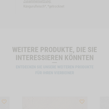
ProductSlider
ProductSli
Zusammensetzung:
Rinderohren,
Bueffelohr
Kängurufleisch*, *getrocknet
Auf Lager
5
3
Stk.
Stk.
 -1
WIDGET RINDEROHREN, 5 STK. NO VARIANT
WIDGET BUEFFELOHRE
B
IN DEN WARENKORB
WEITERE PRODUKTE, DIE SIE
INTERESSIEREN KÖNNTEN
ENTDECKEN SIE UNSERE WEITEREN PRODUKTE
FÜR IHREN VIERBEINER
WISHLIST
WISHLIST
PRODUCTSLIDER
PRODUCTSLIDER