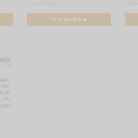
(
1,87 CHF / 1 Stück
)
(
1,60 C
ATION RINDEROHREN, 5 STK.
ACTIVATION BUEFFELOHREN,
IN DEN WARENKORB
NGEN
s, 150g
ngigen
ungen.
en, um
 echte
tionen