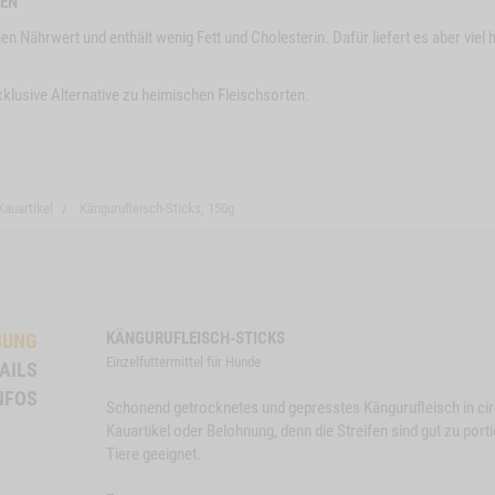
IEN
en Nährwert und enthält wenig Fett und Cholesterin. Dafür liefert es aber viel
xklusive Alternative zu heimischen Fleischsorten.
Kauartikel
Kängurufleisch-Sticks, 150g
KÄNGURUFLEISCH-STICKS
BUNG
Einzelfuttermittel für Hunde
AILS
NFOS
Schonend getrocknetes und gepresstes Kängurufleisch in cir
Close
Close
Kauartikel oder Belohnung, denn die Streifen sind gut zu por
Button
Button
KT
BÜFFELOHREN, 3
ZUM PRODUKT
PAN
Tiere geeignet.
Modal
STK.
Modal
FRI
STK