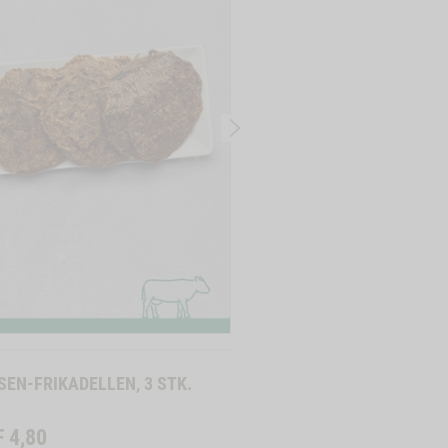
BESTSELLER
6020
RINDERLUNGE, 250G
CHF
7,90
(
31,60 CHF / 1 kg
)
IN DEN WAREN
SEN-FRIKADELLEN, 3 STK.
F
4,80