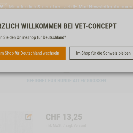
Mehr für dich & dein Tier - Jetzt
E-Mail Newsletter
abonnier
RZLICH WILLKOMMEN BEI VET-CONCEPT
Kostenloser & schneller
n Sie den Onlineshop für Deutschland?
m Shop für Deutschland wechseln
Im Shop für die Schweiz bleiben
KÄNGURUFLEISCH-STICKS,
150G
GEEIGNET FÜR HUNDE ALLER GRÖSSEN
CHF
13,25
inkl. MwSt. / zzgl.
Versand