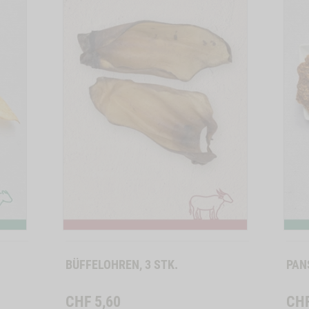
BESTSELLER
BESTSELLER
6039
6407
 17 CM -1
Zum
Zum
Produkt
Produkt
BÜFFELOHREN, 3 STK.
PAN
CHF
5,60
CH