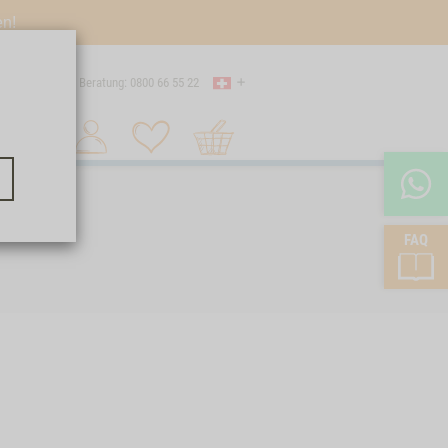
en!
Land
 Versand
Beratung: 0800 66 55 22
Warenkorb
Suche 1
FAQ