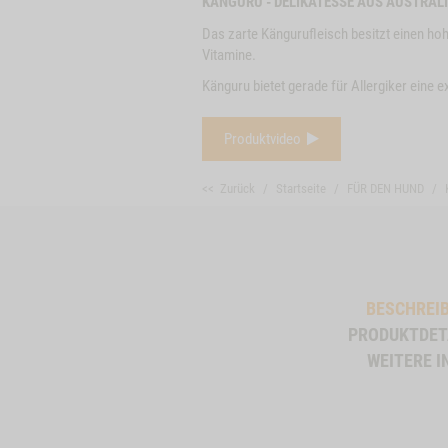
KÄNGURU - DELIKATESSE AUS AUSTRAL
Das zarte Kängurufleisch besitzt einen hoh
Vitamine.
Känguru bietet gerade für Allergiker eine e
Produktvideo
<< Zurück
Startseite
FÜR DEN HUND
BESCHREI
PRODUKTDET
WEITERE I
Close
Button
4
ZUM PRODUKT
RINDEROHREN, 5
ZUM PRODU
2
Modal
STK.