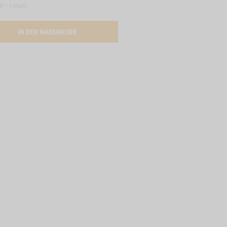
HF / 1 Stück
)
 3 STK.
ACTIVATION PANSEN-FRIKADELLEN, 3 STK.
IN DEN WARENKORB