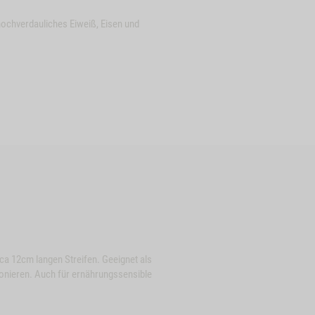
 hochverdauliches Eiweiß, Eisen und
ca 12cm langen Streifen. Geeignet als
Close
tionieren. Auch für ernährungssensible
Button
SEN-
ZUM PRODUKT
RINDERLUNGE, 250G
KADELLEN, 3
Modal
.