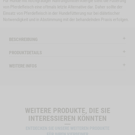
Für Hunde mit hochgradiger Nahrungsmittel-Allergie stellt die Fütterung
von Pferdefleisch eine oftmals letzte Alternative dar. Daher sollte der
Einsatz von Pferdefleisch in der Hundefütterung nur bei diätetischer
e
Close
Notwendigkeit und in Abstimmung mit der behandelnden Praxis erfolgen.
on
Button
RINDEROHREN, 5
ZUM PRODUKT
BÜFFELOHREN, 3
Z
l
STK.
Modal
STK.
ctSlider
ProductSlider
BESCHREIBUNG
nochen,
Rinderohren,
Auf Lager
Auf Lag
5
PRODUKTDETAILS
Stk.
HEN, 4 STK. A 12 CM, 2 STK. A 17 CM -1
WEITERE INFOS
WIDGET RINDEROHREN, 5 STK. NO VARIANT
IN DEN WARENKORB
IN DE
WEITERE PRODUKTE, DIE SIE
INTERESSIEREN KÖNNTEN
ENTDECKEN SIE UNSERE WEITEREN PRODUKTE
FÜR IHREN VIERBEINER