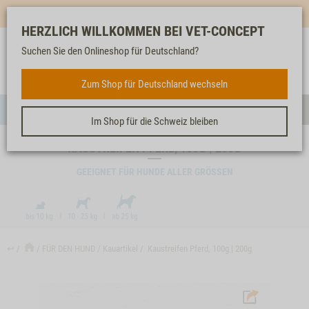
Mehr für dich & dein Tier - Jetzt
E-Mail Newsletter
abonnieren!
HERZLICH WILLKOMMEN BEI VET-CONCEPT
Suchen Sie den Onlineshop für Deutschland?
Anmelden
Unser
Merkliste
Warenkorb
Service
FÜR DEN HUND
Zum Shop für Deutschland wechseln
Menü
Such
Im Shop für die Schweiz bleiben
KAUSTREIFEN PFERD, 100G | 200G
GEEIGNET FÜR HUNDE ALLER GRÖSSEN
↩
FÜR DEN HUND
Kauartikel
Kaustreifen Pferd, 100g | 200g