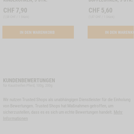
CHF
7,90
CHF
5,60
(
1,58 CHF / 1 Stück
)
(
1,87 CHF / 1 Stück
)
ACTIVATION RINDEROHREN, 5 STK.
IN DEN WARENKORB
IN DEN WAREN
KUNDENBEWERTUNGEN
für Kaustreifen Pferd, 100g, 200g
Wir nutzen Trusted Shops als unabhängigen Dienstleister für die Einholung
von Bewertungen. Trusted Shops hat Maßnahmen getroffen, um
sicherzustellen, dass es es sich um echte Bewertungen handelt.
Mehr
Informationen