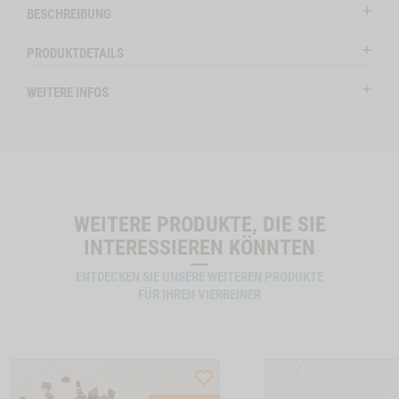
ctSlider
ProductSlider
BESCHREIBUNG
nchenohren
Snack-
Auf Lager
Auf Lag
Bundle-
PRODUKTDETAILS
Hund
LAMM
WEITERE INFOS
ENOHREN MIT FELL, 150G NO VARIANT -1
WIDGET SNACK-BUNDLE-HUND LAMM NO VARIANT
IN DEN WARENKORB
IN DE
WEITERE PRODUKTE, DIE SIE
INTERESSIEREN KÖNNTEN
ENTDECKEN SIE UNSERE WEITEREN PRODUKTE
FÜR IHREN VIERBEINER
ST
WISHLIST
CTSLIDER
PRODUCTSLIDER