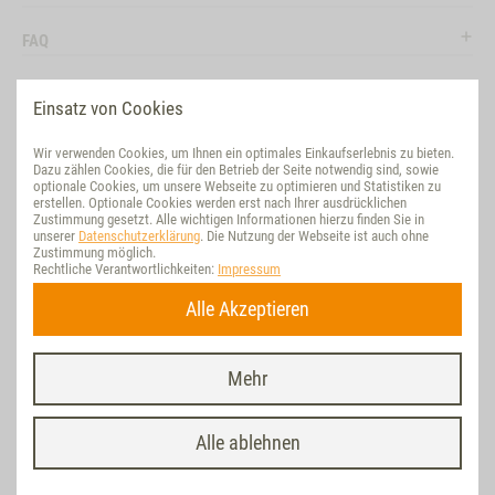
FAQ
RECHTLICHES
Einsatz von Cookies
RATGEBER
Wir verwenden Cookies, um Ihnen ein optimales Einkaufserlebnis zu bieten.
Dazu zählen Cookies, die für den Betrieb der Seite notwendig sind, sowie
SOCIAL MEDIA
optionale Cookies, um unsere Webseite zu optimieren und Statistiken zu
erstellen. Optionale Cookies werden erst nach Ihrer ausdrücklichen
Zustimmung gesetzt. Alle wichtigen Informationen hierzu finden Sie in
BEWERTUNG
unserer
Datenschutzerklärung
. Die Nutzung der Webseite ist auch ohne
Zustimmung möglich.
Rechtliche Verantwortlichkeiten:
Impressum
NACHHALTIG
Alle Akzeptieren
VERTRAG WIDERRUFEN
Mehr
Letzte Aktualisierung am 09.08.2026 um 14:44 | * Alle Preise inkl. ges.
MwSt./ zzgl.
Versand
| © Vet Concept, realisiert mit dem D&G-Internet-
Shop powered by WEBSALE AG Shoplösung