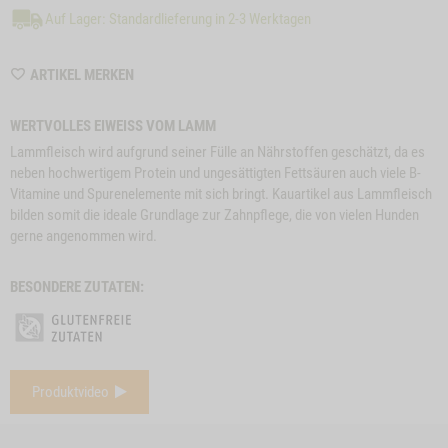
Auf Lager: Standardlieferung in 2-3 Werktagen
WISHLIST
ARTIKEL MERKEN
M6037
WERTVOLLES EIWEISS VOM LAMM
Lammfleisch wird aufgrund seiner Fülle an Nährstoffen geschätzt, da es
neben hochwertigem Protein und ungesättigten Fettsäuren auch viele B-
Vitamine und Spurenelemente mit sich bringt. Kauartikel aus Lammfleisch
bilden somit die ideale Grundlage zur Zahnpflege, die von vielen Hunden
gerne angenommen wird.
BESONDERE ZUTATEN:
e
Close
Produktvideo
on
Button
SNACK-BUNDLE-
ZUM PRODUKT
BÜFFELOHREN, 3
Z
l
HUND LAMM
Modal
STK.