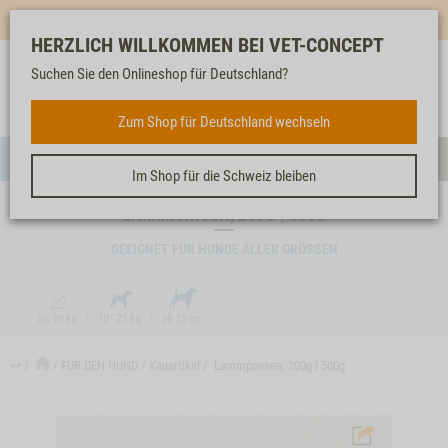
Mehr für dich & dein Tier - Jetzt
E-Mail Newsletter
abonnieren!
HERZLICH WILLKOMMEN BEI VET-CONCEPT
Suchen Sie den Onlineshop für Deutschland?
Anmelden
Unser
Merkliste
Warenkorb
Service
FÜR DEN HUND
Zum Shop für Deutschland wechseln
Menü
Such
Im Shop für die Schweiz bleiben
LAMMPANSEN, 200G | 500G
GEEIGNET FÜR HUNDE ALLER GRÖSSEN
↩
FÜR DEN HUND
Kauartikel
Lammpansen, 200g | 500g