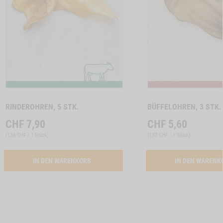
ON KAUKNOCHEN, 4 STK. A 12 CM, 2 STK. A 17 CM -1
Zum
Zum
Produkt
Produkt
RINDEROHREN, 5 STK.
BÜFFELOHREN, 3 STK.
CHF
7,90
CHF
5,60
(
1,58 CHF / 1 Stück
)
(
1,87 CHF / 1 Stück
)
ACTIVATION RINDEROHREN, 5 STK.
IN DEN WARENKORB
IN DEN WAREN