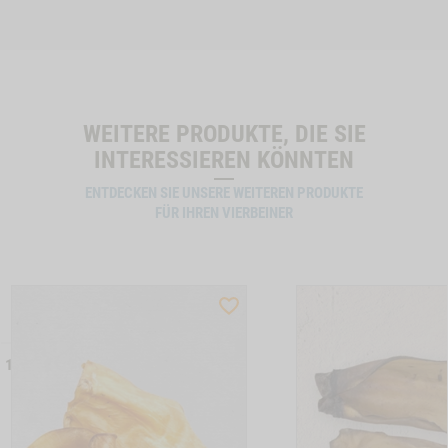
WEITERE PRODUKTE, DIE SIE
INTERESSIEREN KÖNNTEN
ENTDECKEN SIE UNSERE WEITEREN PRODUKTE
FÜR IHREN VIERBEINER
ST
WISHLIST
CTSLIDER
PRODUCTSLIDER
LLER
BESTSELLER
 17
6039