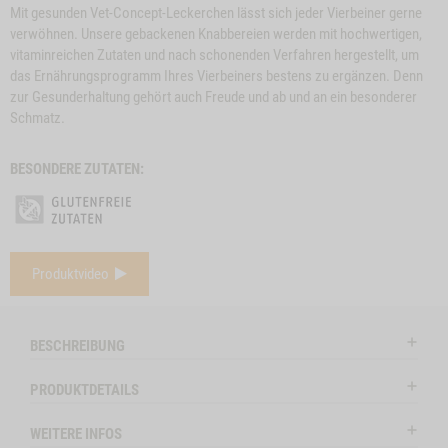
Mit gesunden Vet-Concept-Leckerchen lässt sich jeder Vierbeiner gerne
verwöhnen. Unsere gebackenen Knabbereien werden mit hochwertigen,
vitaminreichen Zutaten und nach schonenden Verfahren hergestellt, um
das Ernährungsprogramm Ihres Vierbeiners bestens zu ergänzen. Denn
zur Gesunderhaltung gehört auch Freude und ab und an ein besonderer
Schmatz.
BESONDERE ZUTATEN:
e
Close
Produktvideo
on
Button
RINDEROHREN, 5
ZUM PRODUKT
BÜFFELOHREN, 3
Z
l
STK.
Modal
STK.
ctSlider
ProductSlider
BESCHREIBUNG
nochen,
Rinderohren,
Auf Lager
Auf Lag
5
PRODUKTDETAILS
Stk.
HEN, 4 STK. A 12 CM, 2 STK. A 17 CM -1
WEITERE INFOS
WIDGET RINDEROHREN, 5 STK. NO VARIANT
IN DEN WARENKORB
IN DE