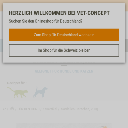
Mehr für dich & dein Tier - Jetzt
E-Mail Newsletter
abonnieren!
HERZLICH WILLKOMMEN BEI VET-CONCEPT
Suchen Sie den Onlineshop für Deutschland?
Anmelden
Unser
Merkliste
Warenkorb
Service
FÜR DEN HUND
Zum Shop für Deutschland wechseln
Menü
Such
Im Shop für die Schweiz bleiben
SARDELLEN-HERZCHEN, 200G
GEEIGNET FÜR HUNDE UND KATZEN
Geeignet für :
↩
FÜR DEN HUND
Kauartikel
Sardellen-Herzchen, 200g