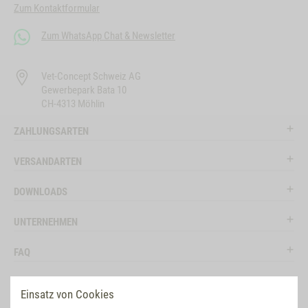
Zum Kontaktformular
Zum WhatsApp Chat & Newsletter
Vet-Concept Schweiz AG
Gewerbepark Bata 10
CH-4313 Möhlin
ZAHLUNGSARTEN
VERSANDARTEN
DOWNLOADS
UNTERNEHMEN
FAQ
RECHTLICHES
Einsatz von Cookies