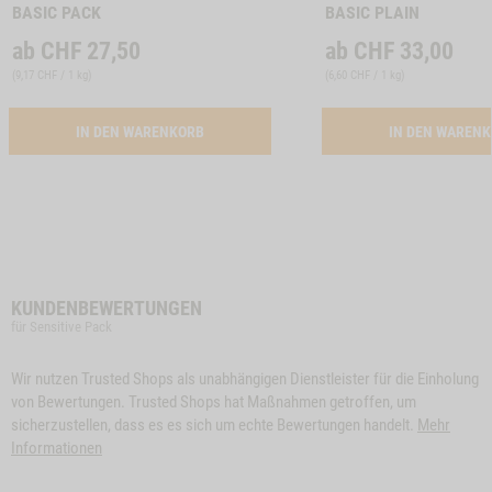
BASIC PACK
BASIC PLAIN
ab
CHF
27,50
ab
CHF
33,00
(
9,17 CHF / 1 kg
)
(
6,60 CHF / 1 kg
)
ACTIVATION BUTTON BASIC PACK
IN DEN WARENKORB
IN DEN WAREN
KUNDENBEWERTUNGEN
für Sensitive Pack
Wir nutzen Trusted Shops als unabhängigen Dienstleister für die Einholung
von Bewertungen. Trusted Shops hat Maßnahmen getroffen, um
sicherzustellen, dass es es sich um echte Bewertungen handelt.
Mehr
Informationen