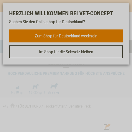
Mehr für dich & dein Tier - Jetzt
E-Mail Newsletter
abonnieren!
HERZLICH WILLKOMMEN BEI VET-CONCEPT
Suchen Sie den Onlineshop für Deutschland?
Anmelden
Unser
Merkliste
Warenkorb
Service
FÜR DEN HUND
Zum Shop für Deutschland wechseln
Menü
Such
Im Shop für die Schweiz bleiben
SENSITIVE PACK
HOCHVERDAULICHE PREMIUMNAHRUNG FÜR HÖCHSTE ANSPRÜCHE
↩
FÜR DEN HUND
Trockenfutter
Sensitive Pack