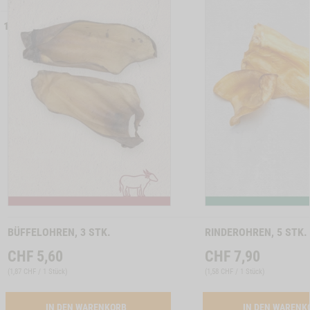
LLER
BESTSELLER
 17
6407
ON KAUKNOCHEN, 4 STK. A 12 CM, 2 STK. A 17 CM -1
Zum
Zum
Produkt
Produkt
BÜFFELOHREN, 3 STK.
RINDEROHREN, 5 STK.
CHF
5,60
CHF
7,90
(
1,87 CHF / 1 Stück
)
(
1,58 CHF / 1 Stück
)
ACTIVATION BUEFFELOHREN, 3 STK.
IN DEN WARENKORB
IN DEN WAREN