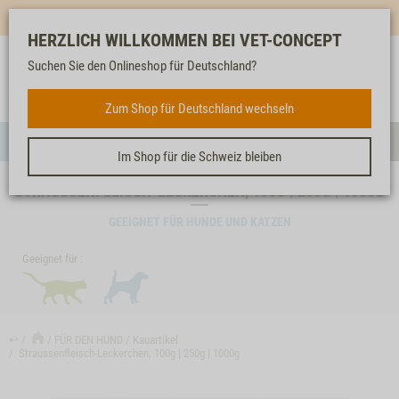
Mehr für dich & dein Tier - Jetzt
E-Mail Newsletter
abonnieren!
HERZLICH WILLKOMMEN BEI VET-CONCEPT
Suchen Sie den Onlineshop für Deutschland?
Anmelden
Unser
Merkliste
Warenkorb
Service
FÜR DEN HUND
Zum Shop für Deutschland wechseln
Menü
Such
Im Shop für die Schweiz bleiben
STRAUSSENFLEISCH-LECKERCHEN, 100G | 250G | 1000G
GEEIGNET FÜR HUNDE UND KATZEN
Geeignet für :
↩
FÜR DEN HUND
Kauartikel
Straussenfleisch-Leckerchen, 100g | 250g | 1000g