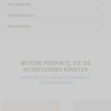
ctSlider
ProductSlider
BESCHREIBUNG
nochen,
Bueffelohren,
Auf Lager
Auf Lag
3
PRODUKTDETAILS
Stk.
HEN, 4 STK. A 12 CM, 2 STK. A 17 CM -1
WEITERE INFOS
WIDGET BUEFFELOHREN, 3 STK. NO VARIANT
IN DEN WARENKORB
IN DE
WEITERE PRODUKTE, DIE SIE
INTERESSIEREN KÖNNTEN
ENTDECKEN SIE UNSERE WEITEREN PRODUKTE
FÜR IHREN VIERBEINER
ST
WISHLIST
CTSLIDER
PRODUCTSLIDER