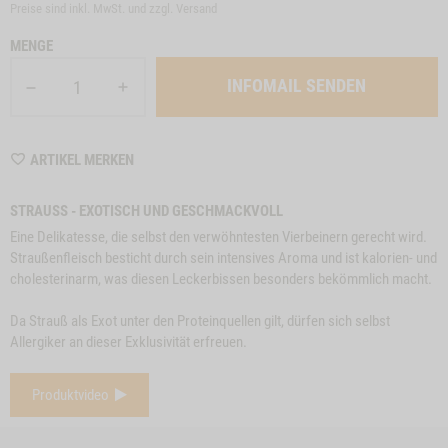
Preise sind inkl. MwSt. und zzgl.
Versand
MENGE
INFOMAIL SENDEN
WISHLIST
ARTIKEL MERKEN
M6374
STRAUSS - EXOTISCH UND GESCHMACKVOLL
Eine Delikatesse, die selbst den verwöhntesten Vierbeinern gerecht wird.
Straußenfleisch besticht durch sein intensives Aroma und ist kalorien- und
cholesterinarm, was diesen Leckerbissen besonders bekömmlich macht.
Da Strauß als Exot unter den Proteinquellen gilt, dürfen sich selbst
Allergiker an dieser Exklusivität erfreuen.
e
Close
Produktvideo
on
Button
BÜFFELOHREN, 3
ZUM PRODUKT
RINDEROHREN, 5
Z
l
STK.
Modal
STK.