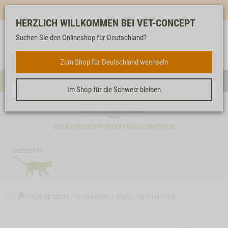
Mehr für dich & dein Tier - Jetzt
E-Mail Newsletter
abonnieren!
HERZLICH WILLKOMMEN BEI VET-CONCEPT
Suchen Sie den Onlineshop für Deutschland?
Anmelden
Unser
Merkliste
Warenkorb
Service
FÜR DIE KATZE
Zum Shop für Deutschland wechseln
Menü
Such
Im Shop für die Schweiz bleiben
CAT SANA PFERD
BEI NÄHRSTOFFUNVERTRÄGLICHKEITEN
Geeignet für :
↩
FÜR DIE KATZE
Trockenfutter
Adult
Cat Sana Pferd