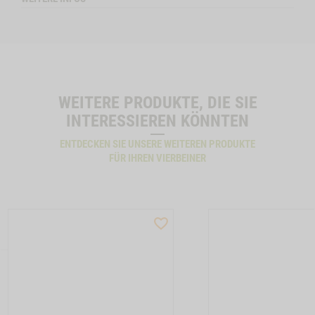
Allergy
Allergy
Kaninchen
Ziege
WEITERE PRODUKTE, DIE SIE
INTERESSIEREN KÖNNTEN
ENTDECKEN SIE UNSERE WEITEREN PRODUKTE
FÜR IHREN VIERBEINER
ST
WISHLIST
CTSLIDER
PRODUCTSLIDER
LLER
BESTSELLER
32
M210011