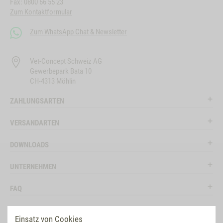
Fax: 0800 66 55 23
Zum Kontaktformular
Zum WhatsApp Chat & Newsletter
Vet-Concept Schweiz AG
Gewerbepark Bata 10
CH-4313 Möhlin
ZAHLUNGSARTEN
VERSANDARTEN
DOWNLOADS
UNTERNEHMEN
FAQ
RECHTLICHES
Einsatz von Cookies