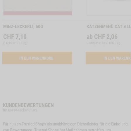
Zum
Zum
Produkt
Produkt
MINZ-LECKERLI, 50G
KATZENMENÜ CAT AL
CHF
7,10
ab
CHF
2,06
(
142,00 CHF / 1 kg
)
Grundpreis: 19,50 CHF / kg
ACTIVATION MINZ-LECKERLI, 50G
IN DEN WARENKORB
IN DEN WAREN
KUNDENBEWERTUNGEN
für Kaese-Leckerli, 50g
Wir nutzen Trusted Shops als unabhängigen Dienstleister für die Einholung
von Bewertungen. Trusted Shops hat Maßnahmen getroffen, um