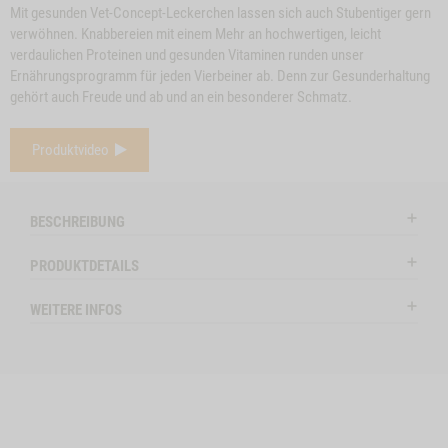
Mit gesunden Vet-Concept-Leckerchen lassen sich auch Stubentiger gern
verwöhnen. Knabbereien mit einem Mehr an hochwertigen, leicht
verdaulichen Proteinen und gesunden Vitaminen runden unser
Ernährungsprogramm für jeden Vierbeiner ab. Denn zur Gesunderhaltung
gehört auch Freude und ab und an ein besonderer Schmatz.
e
Close
Produktvideo
on
Button
MINZ-LECKERLI,
ZUM PRODUKT
KATZENMENÜ
Z
l
50G
Modal
CAT ALLERGY
KANINCHEN
ctSlider
ProductSlider
BESCHREIBUNG
Minz-
Bitte wählen Sie di
Productslider
Auf Lager
ERGY
Leckerli,
PRODUKTDETAILS
Katzenmenue
S
50g
Cat
LERGY GANS -1
IN DE
WEITERE INFOS
Allergy
WIDGET MINZ-LECKERLI, 50G NO VARIANT
IN DEN WARENKORB
Kaninchen