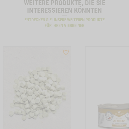
WEITERE PRODUKTE, DIE SIE
INTERESSIEREN KÖNNTEN
ENTDECKEN SIE UNSERE WEITEREN PRODUKTE
FÜR IHREN VIERBEINER
ST
WISHLIST
CTSLIDER
PRODUCTSLIDER
LLER
BESTSELLER
17
6132
TON CAT ALLERGY GANS -1