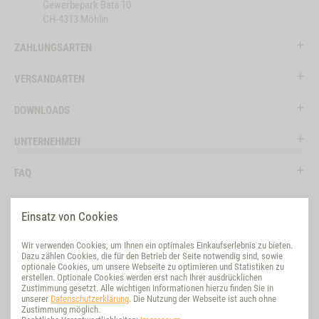
Gewerbepark Bata 10
CH-4313 Möhlin
ZAHLUNGSARTEN
VERSANDARTEN
DOWNLOADS
UNTERNEHMEN
FAQ
RECHTLICHES
Einsatz von Cookies
RATGEBER
Wir verwenden Cookies, um Ihnen ein optimales Einkaufserlebnis zu bieten.
Dazu zählen Cookies, die für den Betrieb der Seite notwendig sind, sowie
SOCIAL MEDIA
optionale Cookies, um unsere Webseite zu optimieren und Statistiken zu
erstellen. Optionale Cookies werden erst nach Ihrer ausdrücklichen
Zustimmung gesetzt. Alle wichtigen Informationen hierzu finden Sie in
BEWERTUNG
unserer
Datenschutzerklärung
. Die Nutzung der Webseite ist auch ohne
Zustimmung möglich.