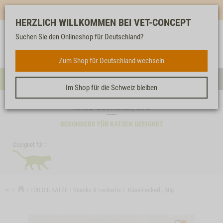
Mehr für dich & dein Tier - Jetzt
E-Mail Newsletter
abonnieren!
HERZLICH WILLKOMMEN BEI VET-CONCEPT
Suchen Sie den Onlineshop für Deutschland?
Anmelden
Unser
Merkliste
Warenkorb
Service
FÜR DIE KATZE
Zum Shop für Deutschland wechseln
Menü
Such
Im Shop für die Schweiz bleiben
KÄSE-LECKERLI, 50G
BESONDERS FÜR KATZEN GEEIGNET
Geeignet für :
↩
FÜR DIE KATZE
Snacks & Leckerlis
Käse-Leckerli, 50g