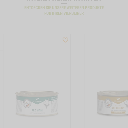
ENTDECKEN SIE UNSERE WEITEREN PRODUKTE
FÜR IHREN VIERBEINER
ST
WISHLIST
CTSLIDER
PRODUCTSLIDER
LLER
BESTSELLER
17
M210032
TON CAT ALLERGY GANS -1
Zum
Zum