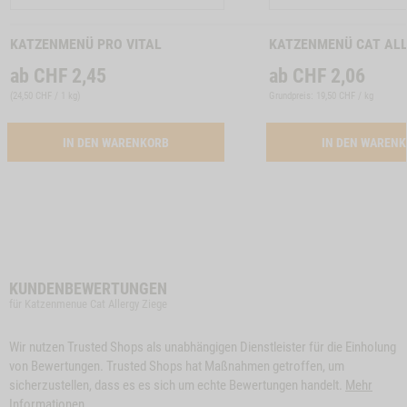
Produkt
Produkt
KATZENMENÜ PRO VITAL
KATZENMENÜ CAT AL
ab
CHF
2,45
ab
CHF
2,06
(
24,50 CHF / 1 kg
)
Grundpreis: 19,50 CHF / kg
ACTIVATION BUTTON PRO VITAL
IN DEN WARENKORB
IN DEN WAREN
KUNDENBEWERTUNGEN
für Katzenmenue Cat Allergy Ziege
Wir nutzen Trusted Shops als unabhängigen Dienstleister für die Einholung
von Bewertungen. Trusted Shops hat Maßnahmen getroffen, um
sicherzustellen, dass es es sich um echte Bewertungen handelt.
Mehr
Informationen