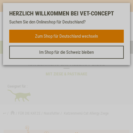
Mehr für dich & dein Tier - Jetzt
E-Mail Newsletter
abonnieren!
HERZLICH WILLKOMMEN BEI VET-CONCEPT
Suchen Sie den Onlineshop für Deutschland?
Anmelden
Unser
Merkliste
Warenkorb
Service
FÜR DIE KATZE
Zum Shop für Deutschland wechseln
Menü
Such
Im Shop für die Schweiz bleiben
KATZENMENÜ CAT ALLERGY ZIEGE
MIT ZIEGE & PASTINAKE
Geeignet für :
↩
FÜR DIE KATZE
Nassfutter
Katzenmenü Cat Allergy Ziege