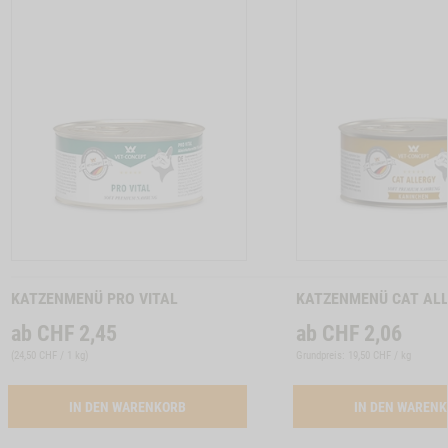
17
M210032
TON CAT ALLERGY GANS -1
Zum
Zum
Produkt
Produkt
KATZENMENÜ PRO VITAL
KATZENMENÜ CAT AL
ab
CHF
2,45
ab
CHF
2,06
(
24,50 CHF / 1 kg
)
Grundpreis: 19,50 CHF / kg
ACTIVATION BUTTON PRO VITAL
IN DEN WARENKORB
IN DEN WAREN