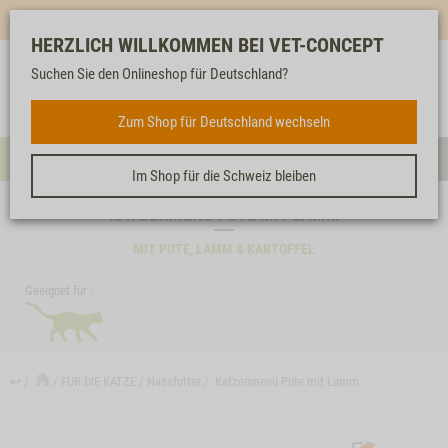
Mehr für dich & dein Tier - Jetzt
E-Mail Newsletter
abonnieren!
HERZLICH WILLKOMMEN BEI VET-CONCEPT
Suchen Sie den Onlineshop für Deutschland?
Anmelden
Unser
Merkliste
Warenkorb
Service
FÜR DIE KATZE
Zum Shop für Deutschland wechseln
Menü
Such
Im Shop für die Schweiz bleiben
KATZENMENÜ PUTE MIT LAMM
MIT PUTE, LAMM & KARTOFFEL
Geeignet für :
↩
FÜR DIE KATZE
Nassfutter
Katzenmenü Pute mit Lamm