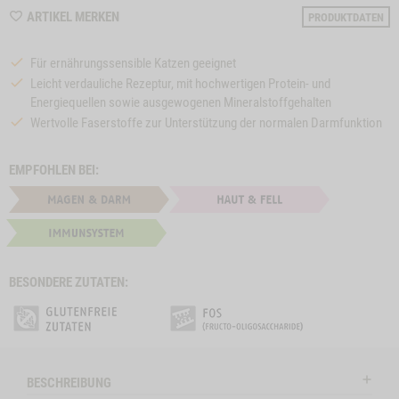
WISHLIST
ARTIKEL MERKEN
PRODUKTDATEN
M210012
Für ernährungssensible Katzen geeignet
Leicht verdauliche Rezeptur, mit hochwertigen Protein- und
Energiequellen sowie ausgewogenen Mineralstoffgehalten
Wertvolle Faserstoffe zur Unterstützung der normalen Darmfunktion
EMPFOHLEN BEI:
BESONDERE ZUTATEN:
e
Close
on
Button
KATZENMENÜ
ZUM PRODUKT
KATZENMENÜ
Z
l
PRO VITAL
Modal
CAT ALLERGY
KANINCHEN
ctSlider
ProductSlider
BESCHREIBUNG
Pro