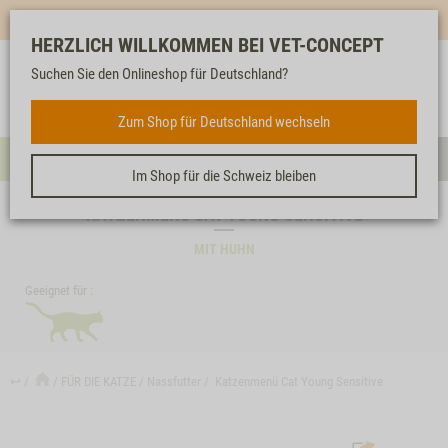
Mehr für dich & dein Tier - Jetzt
E-Mail Newsletter
abonnieren!
HERZLICH WILLKOMMEN BEI VET-CONCEPT
Suchen Sie den Onlineshop für Deutschland?
Anmelden
Unser
Merkliste
Warenkorb
Service
FÜR DIE KATZE
Zum Shop für Deutschland wechseln
Menü
Such
Im Shop für die Schweiz bleiben
KATZENMENÜ CAT YOUNG SENSITIVE
MIT HUHN
Geeignet für :
↩
FÜR DIE KATZE
Nassfutter
Katzenmenü Cat Young Sensitive