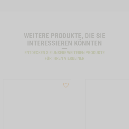
WEITERE PRODUKTE, DIE SIE
INTERESSIEREN KÖNNTEN
ENTDECKEN SIE UNSERE WEITEREN PRODUKTE
FÜR IHREN VIERBEINER
ST
WISHLIST
CTSLIDER
PRODUCTSLIDER
LLER
BESTSELLER
17
M210032