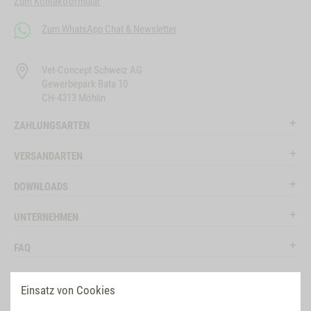
Zum Kontaktformular
Zum WhatsApp Chat & Newsletter
Vet-Concept Schweiz AG
Gewerbepark Bata 10
CH-4313 Möhlin
ZAHLUNGSARTEN
VERSANDARTEN
DOWNLOADS
UNTERNEHMEN
FAQ
RECHTLICHES
Einsatz von Cookies
RATGEBER