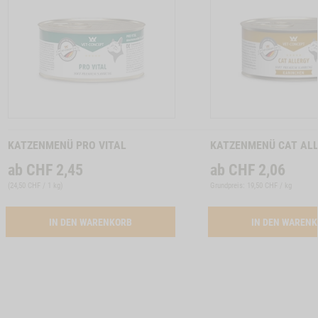
TON CAT ALLERGY GANS -1
Zum
Zum
Produkt
Produkt
KATZENMENÜ PRO VITAL
KATZENMENÜ CAT AL
ab
CHF
2,45
ab
CHF
2,06
(
24,50 CHF / 1 kg
)
Grundpreis: 19,50 CHF / kg
ACTIVATION BUTTON PRO VITAL
IN DEN WARENKORB
IN DEN WAREN