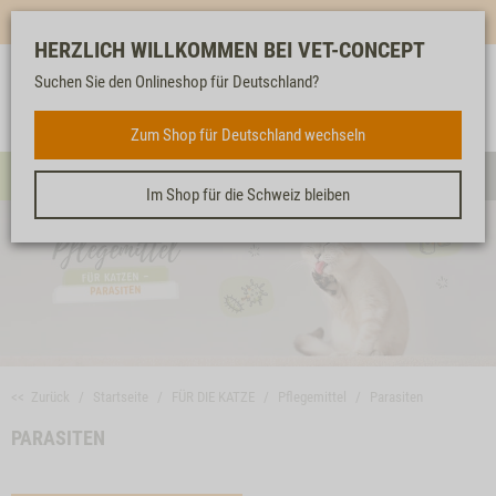
Mehr für dich & dein Tier - Jetzt
E-Mail Newsletter
abonnieren!
HERZLICH WILLKOMMEN BEI VET-CONCEPT
Suchen Sie den Onlineshop für Deutschland?
Anmelden
Unser
Merkliste
Warenkorb
Service
FÜR DIE KATZE
Zum Shop für Deutschland wechseln
Menü
Such
Im Shop für die Schweiz bleiben
<< Zurück
Startseite
FÜR DIE KATZE
Pflegemittel
Parasiten
PARASITEN