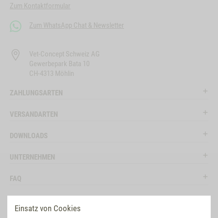
Zum Kontaktformular
Zum WhatsApp Chat & Newsletter
Vet-Concept Schweiz AG
Gewerbepark Bata 10
CH-4313 Möhlin
ZAHLUNGSARTEN
VERSANDARTEN
DOWNLOADS
UNTERNEHMEN
FAQ
RECHTLICHES
Einsatz von Cookies