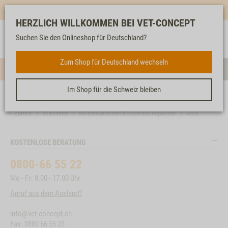
Mehr für dich & dein Tier - Jetzt
E-Mail Newsletter
abonnieren!
HERZLICH WILLKOMMEN BEI VET-CONCEPT
Anmelden
Unser
Merkliste
Warenkorb
Suchen Sie den Onlineshop für Deutschland?
Service
Zum Shop für Deutschland wechseln
Menü
Such
Im Shop für die Schweiz bleiben
<< Zurück
Startseite
Monatsaktionen Kooperationspartner
April
KOSTENLOSE BERATUNG
0800-66 55 22
Mo - Fr: 8.00 - 17.00 Uhr
Anruf aus dem Ausland?
info@vet-concept.ch
Fax: 0800 66 55 23