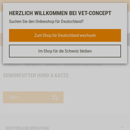
Mehr für dich & dein Tier - Jetzt
E-Mail Newsletter
abonnieren!
HERZLICH WILLKOMMEN BEI VET-CONCEPT
Anmelden
Unser
Merkliste
Warenkorb
Suchen Sie den Onlineshop für Deutschland?
Service
Zum Shop für Deutschland wechseln
Menü
Such
Im Shop für die Schweiz bleiben
<< Zurück
Startseite
Specials
Seniorfutter Hund & Katze
SENIORFUTTER HUND & KATZE
Filtern
KOSTENLOSE BERATUNG