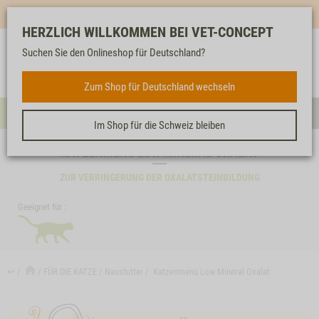
Mehr für dich & dein Tier - Jetzt
E-Mail Newsletter
abonnieren!
HERZLICH WILLKOMMEN BEI VET-CONCEPT
Suchen Sie den Onlineshop für Deutschland?
Anmelden
Unser
Merkliste
Warenkorb
Service
FÜR DIE KATZE
Zum Shop für Deutschland wechseln
Menü
Such
Im Shop für die Schweiz bleiben
KATZENMENÜ LOW MINERAL OXALAT
ZUR VERRINGERUNG DER OXALATSTEINBILDUNG
Geeignet für :
↩
FÜR DIE KATZE
Nassfutter
Katzenmenü Low Mineral Oxalat