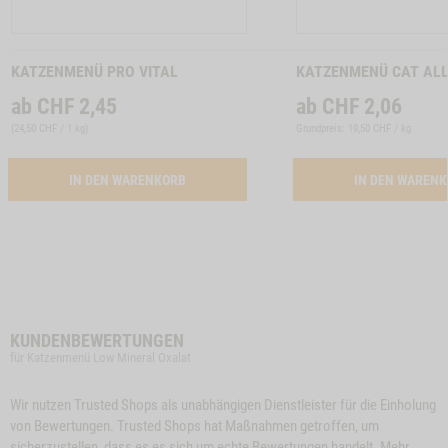
Zum
Zum
Produkt
Produkt
KATZENMENÜ PRO VITAL
KATZENMENÜ CAT AL
ab
CHF
2,45
ab
CHF
2,06
(
24,50 CHF / 1 kg
)
Grundpreis: 19,50 CHF / kg
ACTIVATION BUTTON PRO VITAL
IN DEN WARENKORB
IN DEN WAREN
KUNDENBEWERTUNGEN
für Katzenmenü Low Mineral Oxalat
Wir nutzen Trusted Shops als unabhängigen Dienstleister für die Einholung
von Bewertungen. Trusted Shops hat Maßnahmen getroffen, um
sicherzustellen, dass es es sich um echte Bewertungen handelt.
Mehr