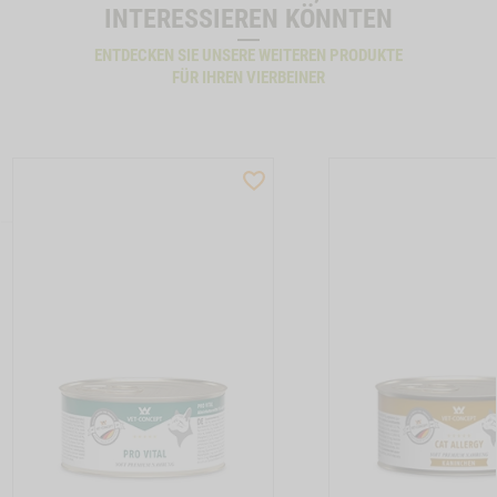
INTERESSIEREN KÖNNTEN
ENTDECKEN SIE UNSERE WEITEREN PRODUKTE
FÜR IHREN VIERBEINER
ST
WISHLIST
CTSLIDER
PRODUCTSLIDER
LLER
BESTSELLER
17
M210032
TON CAT ALLERGY GANS -1