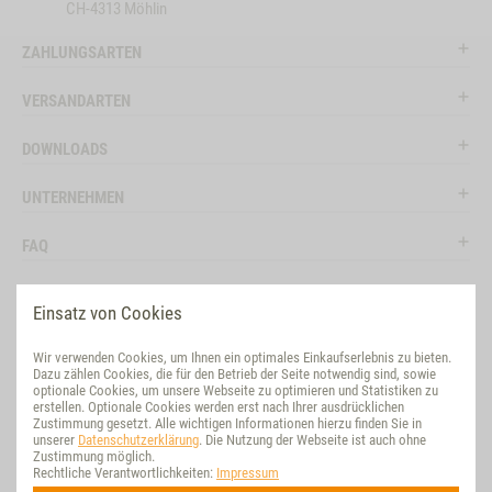
CH-4313 Möhlin
ZAHLUNGSARTEN
VERSANDARTEN
DOWNLOADS
UNTERNEHMEN
FAQ
RECHTLICHES
Einsatz von Cookies
RATGEBER
Wir verwenden Cookies, um Ihnen ein optimales Einkaufserlebnis zu bieten.
Dazu zählen Cookies, die für den Betrieb der Seite notwendig sind, sowie
SOCIAL MEDIA
optionale Cookies, um unsere Webseite zu optimieren und Statistiken zu
erstellen. Optionale Cookies werden erst nach Ihrer ausdrücklichen
Zustimmung gesetzt. Alle wichtigen Informationen hierzu finden Sie in
BEWERTUNG
unserer
Datenschutzerklärung
. Die Nutzung der Webseite ist auch ohne
Zustimmung möglich.
Rechtliche Verantwortlichkeiten:
Impressum
NACHHALTIG