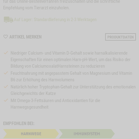
für das Online-Bestellverfahren freizuschalten und die schriftliche
Empfehlung vom Tierarzt einzuholen.
Auf Lager: Standardlieferung in 2-3 Werktagen
WISHLIST
ARTIKEL MERKEN
PRODUKTDATEN
M210043
Niedriger Calcium- und Vitamin D-Gehalt sowie harnalkalisierende
Eigenschaften für einen optimalen Harn-pH-Wert, um das Risiko der
Bildung von CalciumoxalatHarnsteinen zu reduzieren
Feuchtnahrung mit angepasstem Gehalt von Magnesium und Vitamin
B6 zur Erhöhung des Harnvolumens
Natürlich hoher Tryptophan-Gehalt zur Unterstützung des emotionalen
Gleichgewichts der Katze
Mit Omega-3-Fettsäuren und Antioxidantien für die
Harnwegsgesundheit
EMPFOHLEN BEI: