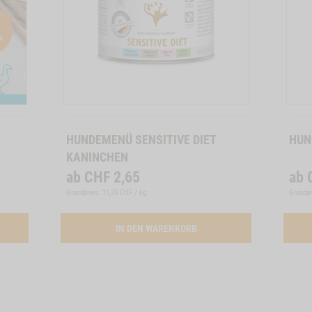
Zum
Zum
Produkt
Produkt
HUNDEMENÜ SENSITIVE DIET
HUN
KANINCHEN
ab
CHF
2,65
ab
Grundpreis: 11,75 CHF / kg
Grundpr
ATION SNACK-BUNDLE GEFLÜGEL
ACTIVATION BUTTON HUNDE
IN DEN WARENKORB