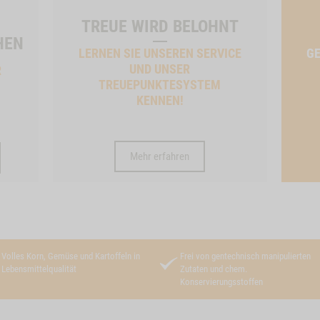
TREUE WIRD BELOHNT
HEN
LERNEN SIE UNSEREN SERVICE
GE
UND UNSER
R
TREUEPUNKTESYSTEM
KENNEN!
Mehr erfahren
Volles Korn, Gemüse und Kartoffeln in
Frei von gentechnisch manipulierten
Lebensmittelqualität
Zutaten und chem.
Konservierungsstoffen