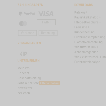
ZAHLUNGSARTEN
DOWNLOADS
Katalog +
PayPal
Visa
Kauartikelkatalog +
TWINT
Pflege-Broschüre +
Master
Preisliste +
Card
Kundenzeitung
Vorkasse
Rechnung
Fütterungsempfehlung 
Diaetetikempfehlung +
VERSANDARTEN
Wie fütterst Du? +
Schweizer
Abnehmtagebuch +
Post
Wie viel ist zu viel - List
UNTERNEHMEN
Futtermittelanalyse +
Mein Vet-
Concept
Geschäftsleitung
Jobs & Karriere
Offene Stellen
Newsletter
beziehen