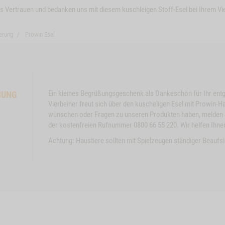
s Vertrauen und bedanken uns mit diesem kuschleigen Stoff-Esel bei Ihrem Vie
erung
Prowin Esel
Ein kleines Begrüßungsgeschenk als Dankeschön für Ihr entg
BUNG
Close
Close
Vierbeiner freut sich über den kuscheligen Esel mit Prowin-Ha
Button
Button
KT
HUNDEMENÜ
ZUM PRODUKT
HU
wünschen oder Fragen zu unseren Produkten haben, melden S
Modal
SENSITIVE DIET
Modal
SEN
der kostenfreien Rufnummer 0800 66 55 220. Wir helfen Ihnen
KANINCHEN
ZIE
ProductSlider
ProductSli
Achtung: Haustiere sollten mit Spielzeugen ständiger Beaufs
Snack-
Hundemen
Bitte wählen Sie die Größe:
Bit
Productslider
Pro
Bundle
Sensitive
Hundemenue
Hu
GEFLÜGEL
Diet
Sensitive
Sen
Kaninchen
WIDGET HUNDEMENUE
IN DEN WARENKORB
Diet
Die
Kaninchen
Zie