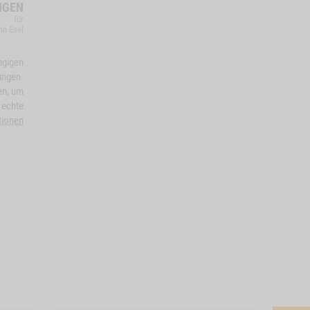
NGEN
für
in Esel
ngigen
ungen.
en, um
 echte
tionen