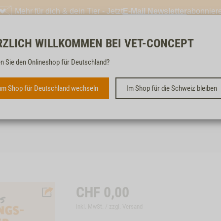
Mehr für dich & dein Tier - Jetzt
E-Mail Newsletter
abonnier
RZLICH WILLKOMMEN BEI VET-CONCEPT
Kostenloser & schneller
n Sie den Onlineshop für Deutschland?
m Shop für Deutschland wechseln
Im Shop für die Schweiz bleiben
PROWIN ESEL
CHF
0,00
inkl. MwSt. / zzgl.
Versand