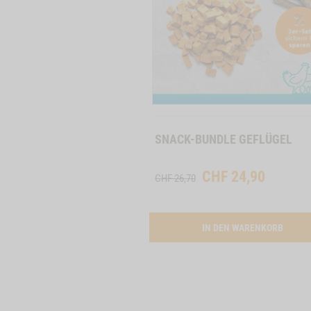
E PUR -2
ACTIVATION BUTTON BASIC PACK -1
DEN WARENKORB
Zum
Produkt
SNACK-BUNDLE GEFLÜGEL
CHF
24,90
CHF 26,70
ACTIV
IN DEN WARENKORB