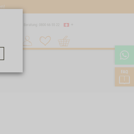
en!
Land
 Versand
Beratung: 0800 66 55 22
Warenkorb
Suche 1
FAQ