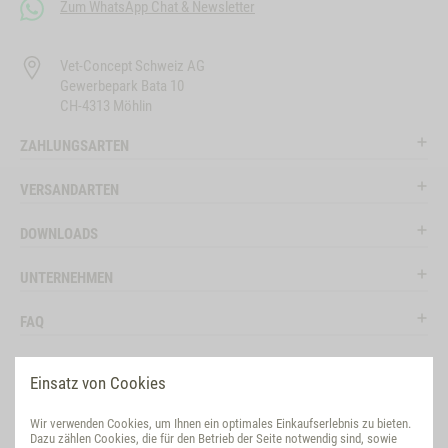
Zum WhatsApp Chat & Newsletter
Vet-Concept Schweiz AG
Gewerbepark Bata 10
CH-4313 Möhlin
ZAHLUNGSARTEN
VERSANDARTEN
DOWNLOADS
UNTERNEHMEN
FAQ
RECHTLICHES
Einsatz von Cookies
RATGEBER
Wir verwenden Cookies, um Ihnen ein optimales Einkaufserlebnis zu bieten.
Dazu zählen Cookies, die für den Betrieb der Seite notwendig sind, sowie