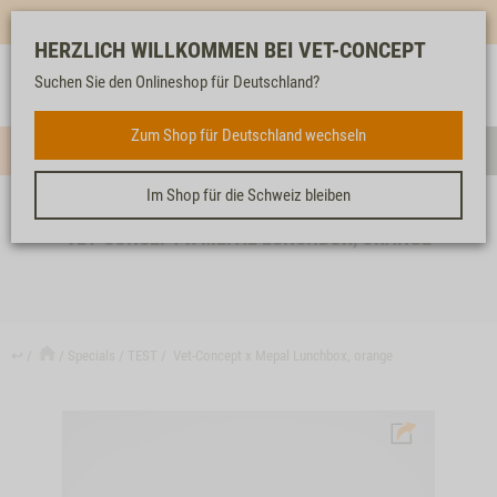
Mehr für dich & dein Tier - Jetzt
E-Mail Newsletter
abonnieren!
HERZLICH WILLKOMMEN BEI VET-CONCEPT
Anmelden
Unser
Merkliste
Warenkorb
Suchen Sie den Onlineshop für Deutschland?
Service
Zum Shop für Deutschland wechseln
Menü
Such
Im Shop für die Schweiz bleiben
VET-CONCEPT X MEPAL LUNCHBOX, ORANGE
↩
Specials
TEST
Vet-Concept x Mepal Lunchbox, orange