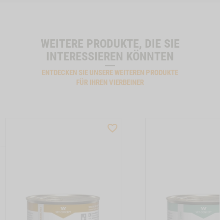
WEITERE PRODUKTE, DIE SIE
INTERESSIEREN KÖNNTEN
ENTDECKEN SIE UNSERE WEITEREN PRODUKTE
FÜR IHREN VIERBEINER
ST
WISHLIST
CTSLIDER
PRODUCTSLIDER
LLER
BESTSELLER
M120013
TON SENSITIVE DIET KANINCHEN -1