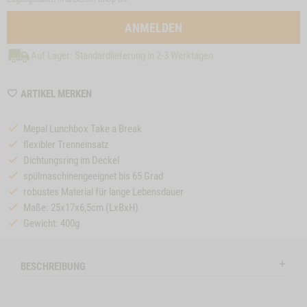
ANMELDEN
Auf Lager: Standardlieferung in 2-3 Werktagen
WISHLIST
ARTIKEL MERKEN
MZZTP346
Mepal Lunchbox Take a Break
flexibler Trenneinsatz
e
Close
Dichtungsring im Deckel
on
Button
HUNDEMENÜ
ZUM PRODUKT
HUNDEMENÜ
Z
spülmaschinengeeignet bis 65 Grad
l
SENSITIVE DIET
Modal
SENSITIVE DIET
robustes Material für lange Lebensdauer
KANINCHEN
ZIEGE
ctSlider
ProductSlider
Maße: 25x17x6,5cm (LxBxH)
tive
Hundemenue
Bitte wählen Sie die Größe:
Bitte wählen Sie di
Gewicht: 400g
Productslider
Productslider
Sensitive
Hundemenue
Hundemenue
nchen
Diet
Sensitive
Sensitive
Kaninchen
VE DIET KANINCHEN -1
WIDGET HUNDEMENUE SENSITIVE DIET KANINCHEN
IN DEN WARENKORB
IN DE
BESCHREIBUNG
Diet
Diet
Kaninchen
Ziege